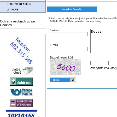
DESKOVÉ KLASIK-R
Kontaktní formulář
LITINOVÉ
Pokud si nevíte rady, kontaktujte nás pomocí kontaktního formulář
Ochrana osobních údajů
+420 602 315 348. Rádi vám zodpovíme vaše dotazy.
Cookies
¨
Jméno
E-mail
Bezpečnostní kód:
zde opište kód, kter