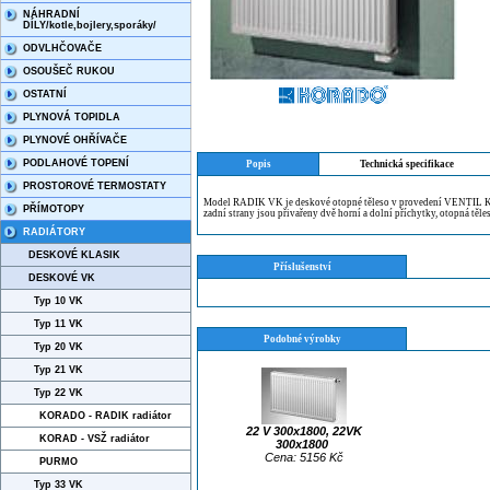
NÁHRADNÍ
DÍLY/kotle,bojlery,sporáky/
ODVLHČOVAČE
OSOUŠEČ RUKOU
OSTATNÍ
PLYNOVÁ TOPIDLA
PLYNOVÉ OHŘÍVAČE
PODLAHOVÉ TOPENÍ
Popis
Technická specifikace
PROSTOROVÉ TERMOSTATY
Model RADIK VK je deskové otopné těleso v provedení VENTIL KO
PŘÍMOTOPY
zadní strany jsou přivařeny dvě horní a dolní příchytky, otopná těle
RADIÁTORY
DESKOVÉ KLASIK
Příslušenství
DESKOVÉ VK
Typ 10 VK
Typ 11 VK
Podobné výrobky
Typ 20 VK
Typ 21 VK
Typ 22 VK
KORADO - RADIK radiátor
22 V 300x1800, 22VK
KORAD - VSŽ radiátor
300x1800
Cena: 5156 Kč
PURMO
Typ 33 VK