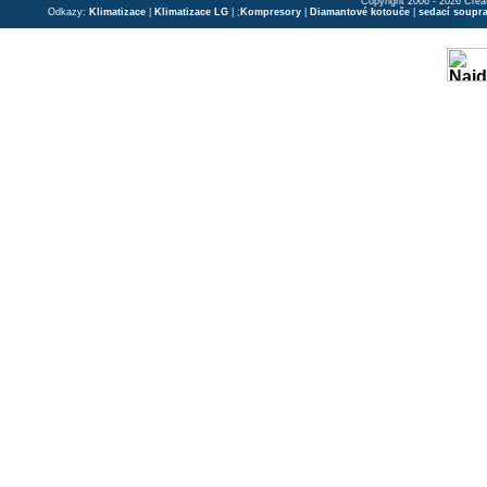
Copyright 2006 - 2026 Crea
Odkazy:
Klimatizace
|
Klimatizace LG
| ;
Kompresory
|
Diamantové kotouče
|
sedací soupr