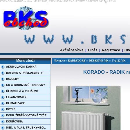
KORADO - RADIK radiátor VK 22 3180, 22VK 300x1800 RADIÁTORY DESKOVÉ VK Typ 22 VK
Akční nabídka
|
O nás
|
Registrace
|
Ob
Menu zboží
Navigace »
RADIÁTORY
»
DESKOVÉ VK
»
Typ 22 VK
AKUMULAČNÍ KAMNA
KORADO - RADIK rad
BATERIE A PŘÍSLUŠENSTVÍ
BOJLERY
CU A BRONZOVÉ TVAROVKY
ČERPADLA A VODÁRNY
EXPANZOMATY
KLIMATIZACE
KOTLE
KOUP. ŽEBŘÍKY+TOPNÉ TYČE
KOUŘOVINA
MĚD. A PLAS. TRUBKY+IZOL.