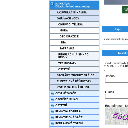
NÁHRADNÍ
DÍLY/kotle,bojlery,sporáky/
AKUMULAČNÍ KAMNA
OHŘÍVAČE VODY
OHŘÍVACÍ TĚLESA
Popis
MORA
DZD DRAŽICE
suché keramické topn
ISEA
TATRAMAT
Kontakt
REGULAČNÍ A SPÍNACÍ
PRVKY
Pokud si nevíte rady,
TERMOSTATY
+420 602 315 348. Rá
OSTATNÍ
¨
SPORÁKY, TROUBY, VAŘIČE
Jméno
ELEKTRICKÉ PŘÍMOTOPY
KOTLE NA TUHÁ PALIVA
E-mail
ODVLHČOVAČE
OSOUŠEČ RUKOU
OSTATNÍ
Bezpečnostní k
PLYNOVÁ TOPIDLA
PLYNOVÉ OHŘÍVAČE
PODLAHOVÉ TOPENÍ