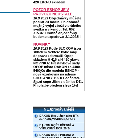
420 EKO-U skladem
POZOR ESHOP JE V
PROVOZU NEUSTÁLE!
10.9.2023
Objednávky můžete
posílat 24 hodin. Po dohodě
možný výdej zboží v průběhu
svátků a víkendu. Tel. 602
315348 Drobné objednávky
budeme expedovat 3.1.2023!!
NOVINKY
10.9.2023
Kotle SLOKOV jsou
skladem.Nektere kotle maji
dopravu zdarma!!! Opop
skladem H 416 a H 420 eko-u.
NOVINKA: Přestavbové sady
OPOP místo DAKON za 4400-
5400Kč dle modelu ESHOP -
nová vzorkovna na adrese
CHOŤÁNKY 195 u Poděbrad.
Sjezd směr Jičín z dálnice D11.
Při platbě předem sleva 1%!
NEJprodávanější
DAKON Regulátor tahu RT4
/DAKON,VIADRUS,OPOP/
DAKON ROŠT PŘEDNÍ A
VÝKLOPNÝ DOR 20,24
DAKON ROŠT PŘEDNÍ A