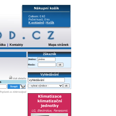
Celkem: 0 Kč
Počet kusů: 0 ks
K pokladně
|
Košík
ídka
|
Kontakty
Mapa stránek
Zákazník
Jméno:
Heslo:
Vyhledávání
tisk detailu
s
Poplatek za elektroodpad