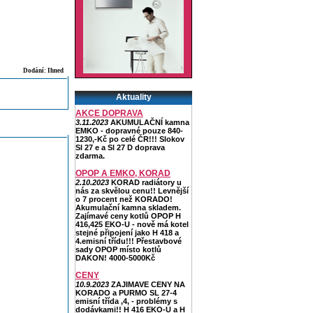
Dodání: Ihned
Aktuality
AKCE DOPRAVA
3.11.2023
AKUMULAČNÍ kamna
EMKO - dopravné pouze 840-
1230,-Kč po celé ČR!!! Slokov
Sl 27 e a Sl 27 D doprava
zdarma.
OPOP A EMKO, KORAD
2.10.2023
KORAD radiátory u
nás za skvělou cenu!! Levnější
o 7 procent než KORADO!
Akumulační kamna skladem.
Zajímavé ceny kotlů OPOP H
416,425 EKO-U - nově má kotel
stejné připojení jako H 418 a
4.emisní třídu!!! Přestavbové
sady OPOP místo kotlů
DAKON! 4000-5000Kč
CENY
10.9.2023
ZAJIMAVE CENY NA
KORADO a PURMO SL 27-4
emisní třída ,4, - problémy s
dodávkami!! H 416 EKO-U a H