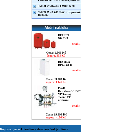
VÝKLOPNÝ DOR 25max,DOR 32
EMKO Podložka EMKO M20
EMKO M 40 AK 4kW + dopravné
1050,-Kč
Akční nabídka
REFLEX
NG 35/4
detail »
Cena: 1.566 Kč
úspora: 333 Kč
DESTILA
DPL 12A-H
detail »
Cena: 33.404 Kč
úspora: 4.449 Kč
IVAR
Rozdělovač CI 557
VP 3cestný
557671VP
vč.skříně
detail »
Cena: 19.998 Kč
úspora: -.106 Kč
Doporučujeme
Alfaradius - databáze českých firem