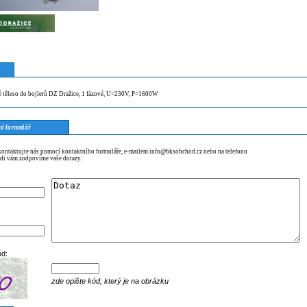
é těleso do bojlerů DZ Dražice, 1 fázové, U=230V, P=1600W
ní formulář
 kontaktujte nás pomocí kontaktního formuláře, e-mailem info@bksobchod.cz nebo na telefonu
di vám zodpovíme vaše dotazy.
ód:
zde opište kód, který je na obrázku