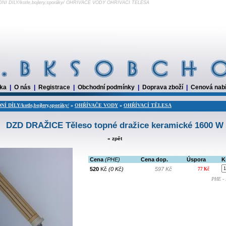
DNÍ DÍLY/kotle,bojlery,sporáky/ OHŘÍVAČE VODY OHŘÍVACÍ TĚLESA
dka
|
O nás
|
Registrace
|
Obchodní podmínky
|
Doprava zboží
|
Cenová nab
 DÍLY/kotle,bojlery,sporáky/
»
OHŘÍVAČE VODY
»
OHŘÍVACÍ TĚLESA
DZD DRAŽICE Těleso topné dražice keramické 1600 W
« zpět
Cena
(PHE)
Cena dop.
Úspora
K
520
Kč
(0 Kč)
597 Kč
77 Kč
PHE - 