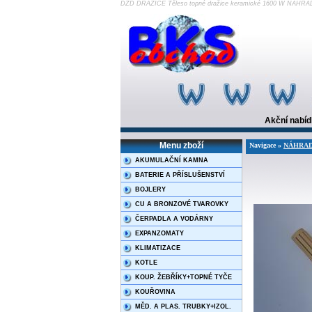
DZD DRAŽICE Těleso topné dražice keramické 1600 W NÁHRA
Akční nabí
Menu zboží
Navigace »
NÁHRADNÍ
AKUMULAČNÍ KAMNA
BATERIE A PŘÍSLUŠENSTVÍ
BOJLERY
CU A BRONZOVÉ TVAROVKY
ČERPADLA A VODÁRNY
EXPANZOMATY
KLIMATIZACE
KOTLE
KOUP. ŽEBŘÍKY+TOPNÉ TYČE
KOUŘOVINA
MĚD. A PLAS. TRUBKY+IZOL.