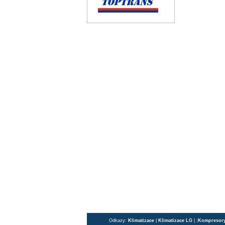
Odkazy:
Klimatizace
|
Klimatizace LG
| ;
Kompresor