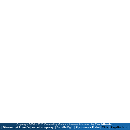
Copyright 2006 - 2026 Created by Galance internet & Hosted by
CzechHosting
y
|
Diamantové kotouče
|
sedací soupravy
|
Svítidla Eglo
|
Plynoservis Praha
|
CZIN
|
PageRank.cz
|