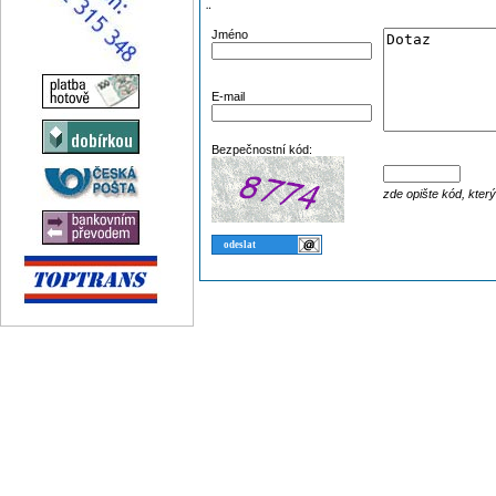
¨
Jméno
E-mail
Bezpečnostní kód:
zde opište kód, kter