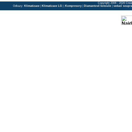
Copyright 2006 - 2026 Crea
Odkazy:
Klimatizace
|
Klimatizace LG
| ;
Kompresory
|
Diamantové kotouče
|
sedací soupr