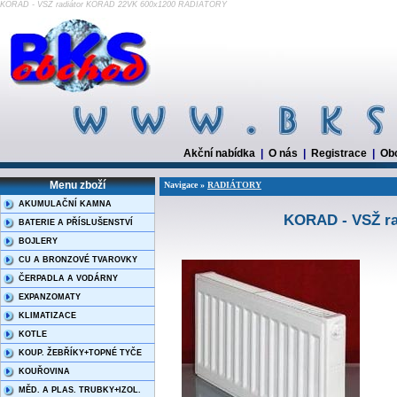
KORAD - VSŽ radiátor KORAD 22VK 600x1200 RADIÁTORY
Akční nabídka
|
O nás
|
Registrace
|
Ob
Menu zboží
Navigace »
RADIÁTORY
AKUMULAČNÍ KAMNA
KORAD - VSŽ ra
BATERIE A PŘÍSLUŠENSTVÍ
BOJLERY
CU A BRONZOVÉ TVAROVKY
ČERPADLA A VODÁRNY
EXPANZOMATY
KLIMATIZACE
KOTLE
KOUP. ŽEBŘÍKY+TOPNÉ TYČE
KOUŘOVINA
MĚD. A PLAS. TRUBKY+IZOL.