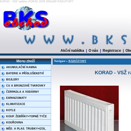
KORAD - VSŽ radiátor KORAD 22VK 600x600 RADIÁTORY
Akční nabídka
|
O nás
|
Registrace
|
Ob
Menu zboží
Navigace »
RADIÁTORY
AKUMULAČNÍ KAMNA
KORAD - VSŽ r
BATERIE A PŘÍSLUŠENSTVÍ
BOJLERY
CU A BRONZOVÉ TVAROVKY
ČERPADLA A VODÁRNY
EXPANZOMATY
KLIMATIZACE
KOTLE
KOUP. ŽEBŘÍKY+TOPNÉ TYČE
KOUŘOVINA
MĚD. A PLAS. TRUBKY+IZOL.