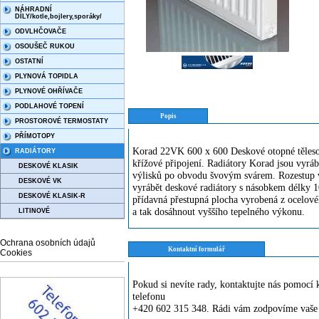
NÁHRADNÍ
DÍLY/kotle,bojlery,sporáky/
ODVLHČOVAČE
OSOUŠEČ RUKOU
OSTATNÍ
PLYNOVÁ TOPIDLA
PLYNOVÉ OHŘÍVAČE
PODLAHOVÉ TOPENÍ
Popis
PROSTOROVÉ TERMOSTATY
PŘÍMOTOPY
Korad 22VK 600 x 600 Deskové otopné těleso
RADIÁTORY
křížové připojení. Radiátory Korad jsou vyr
DESKOVÉ KLASIK
výlisků po obvodu švovým svárem. Rozestup v
DESKOVÉ VK
vyrábět deskové radiátory s násobkem délky 
DESKOVÉ KLASIK-R
přídavná přestupná plocha vyrobená z ocelovéh
a tak dosáhnout vyššího tepelného výkonu.
LITINOVÉ
Ochrana osobních údajů
Kontaktní formulář
Cookies
Pokud si nevíte rady, kontaktujte nás pomoc
telefonu
+420 602 315 348. Rádi vám zodpovíme vaše 