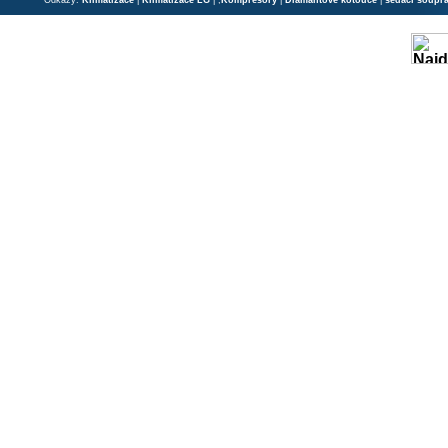
Odkazy:
Klimatizace
|
Klimatizace LG
| ;
Kompresory
|
Diamantové kotouče
|
sedací soupr