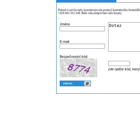
Pokud si nevíte rady, kontaktujte nás pomocí kontaktního formulář
+420 602 315 348. Rádi vám zodpovíme vaše dotazy.
¨
Jméno
E-mail
Bezpečnostní kód:
zde opište kód, kter