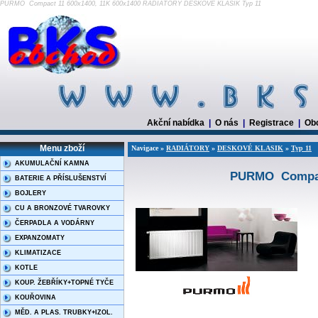
PURMO Compact 11 600x1400, 11K 600x1400 RADIÁTORY DESKOVÉ KLASIK Typ 11
Akční nabídka
|
O nás
|
Registrace
|
Ob
Menu zboží
Navigace »
RADIÁTORY
»
DESKOVÉ KLASIK
»
Typ 11
AKUMULAČNÍ KAMNA
PURMO Compact
BATERIE A PŘÍSLUŠENSTVÍ
BOJLERY
CU A BRONZOVÉ TVAROVKY
ČERPADLA A VODÁRNY
EXPANZOMATY
KLIMATIZACE
KOTLE
KOUP. ŽEBŘÍKY+TOPNÉ TYČE
KOUŘOVINA
MĚD. A PLAS. TRUBKY+IZOL.