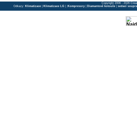
Copyright 2006 - 2026 Crea
Odkazy:
Klimatizace
|
Klimatizace LG
| ;
Kompresory
|
Diamantové kotouče
|
sedací soupr