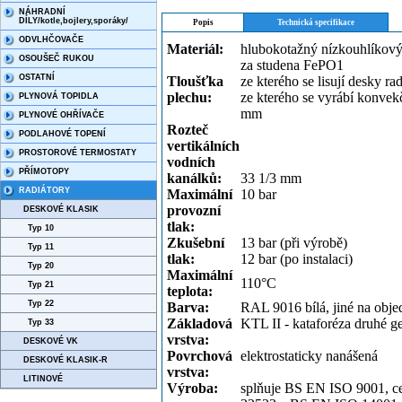
NÁHRADNÍ
DÍLY/kotle,bojlery,sporáky/
Popis
Technická specifikace
ODVLHČOVAČE
Materiál:
hlubokotažný nízkouhlíkový
OSOUŠEČ RUKOU
za studena FePO1
OSTATNÍ
Tloušťka
ze kterého se lisují desky r
plechu:
ze kterého se vyrábí konvek
PLYNOVÁ TOPIDLA
mm
PLYNOVÉ OHŘÍVAČE
Rozteč
PODLAHOVÉ TOPENÍ
vertikálních
PROSTOROVÉ TERMOSTATY
vodních
PŘÍMOTOPY
kanálků:
33 1/3 mm
RADIÁTORY
Maximální
10 bar
provozní
DESKOVÉ KLASIK
tlak:
Typ 10
Zkušební
13 bar (při výrobě)
Typ 11
tlak:
12 bar (po instalaci)
Typ 20
Maximální
110°C
Typ 21
teplota:
Typ 22
Barva:
RAL 9016 bílá, jiné na obj
Základová
KTL II - kataforéza druhé g
Typ 33
vrstva:
DESKOVÉ VK
Povrchová
elektrostaticky nanášená
DESKOVÉ KLASIK-R
vrstva:
LITINOVÉ
Výroba:
splňuje BS EN ISO 9001, ce