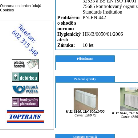
32533 a BS EN ISO 14001 c
Ochrana osobních údajů
75685 kontrolovaný organiza
Cookies
Standards Institution
Prohlášení
PN-EN 442
o shodě s
normou
Hygienický
HK/B/0050/01/2006
atest:
Záruka:
10 let
Příslušenství
Podobné výrobky
K 11 6140, 11K 600x1400
K 11 6140, 11K 
Cena: 3209 Kč
Cena: 4565
Kontaktní formulář