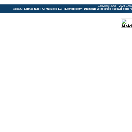
Copyright 2006 - 2026 Crea
Odkazy:
Klimatizace
|
Klimatizace LG
| ;
Kompresory
|
Diamantové kotouče
|
sedací soupr