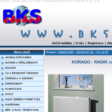
KORADO - RADIK radiátor VK 10 6100, 10VK 600x1000 RADIÁTORY DESKOVÉ VK Typ 10 VK
Akční nabídka
|
O nás
|
Registrace
|
Ob
Menu zboží
Navigace »
RADIÁTORY
»
DESKOVÉ VK
»
Typ 10 VK
AKUMULAČNÍ KAMNA
KORADO - RADIK rad
BATERIE A PŘÍSLUŠENSTVÍ
BOJLERY
CU A BRONZOVÉ TVAROVKY
ČERPADLA A VODÁRNY
EXPANZOMATY
KLIMATIZACE
KOTLE
KOUP. ŽEBŘÍKY+TOPNÉ TYČE
KOUŘOVINA
MĚD. A PLAS. TRUBKY+IZOL.