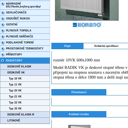
NÁHRADNÍ
DÍLY/kotle,bojlery,sporáky/
ODVLHČOVAČE
OSOUŠEČ RUKOU
OSTATNÍ
PLYNOVÁ TOPIDLA
PLYNOVÉ OHŘÍVAČE
PODLAHOVÉ TOPENÍ
Popis
Technická specifikace
PROSTOROVÉ TERMOSTATY
PŘÍMOTOPY
rozměr 10VK 600x1000 mm
RADIÁTORY
DESKOVÉ KLASIK
Model RADIK VK je deskové otopné těleso 
připojení na otopnou soustavu s nuceným oběh
DESKOVÉ VK
otopná tělesa o délce 1800 mm a delší mají na
Typ 10 VK
Typ 11 VK
Typ 20 VK
Příslušenství
Typ 21 VK
Typ 22 VK
Typ 33 VK
Podobné výrobky
DESKOVÉ KLASIK-R
LITINOVÉ