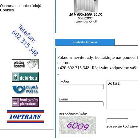
Ochrana osobních údajů
Cookies
10 V 600x1000, 10VK
600x1000
Cena: 3572 Kč
Kontaktní formulář
Pokud si nevíte rady, kontaktujte nás pomoc
telefonu
+420 602 315 348. Rádi vám zodpovíme vaše 
¨
Jméno
E-mail
Bezpečnostní kód:
zde opište kód, kter