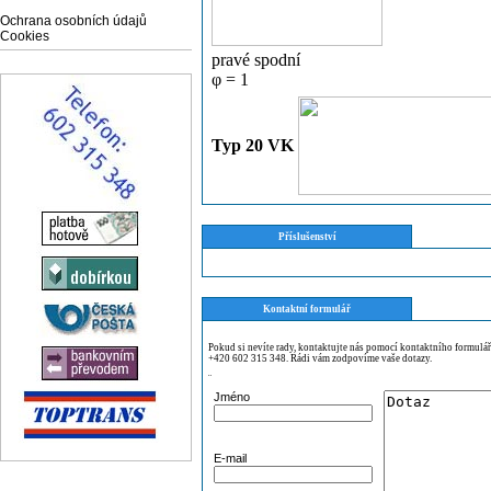
Ochrana osobních údajů
Cookies
pravé spodní
φ = 1
Typ 20 VK
Příslušenství
Kontaktní formulář
Pokud si nevíte rady, kontaktujte nás pomocí kontaktního formulá
+420 602 315 348. Rádi vám zodpovíme vaše dotazy.
¨
Jméno
E-mail