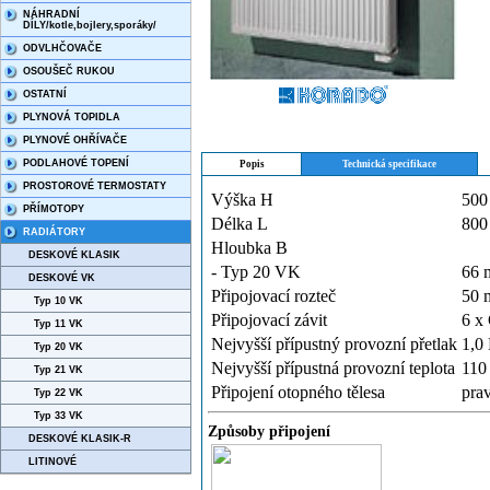
NÁHRADNÍ
DÍLY/kotle,bojlery,sporáky/
ODVLHČOVAČE
OSOUŠEČ RUKOU
OSTATNÍ
PLYNOVÁ TOPIDLA
PLYNOVÉ OHŘÍVAČE
PODLAHOVÉ TOPENÍ
Popis
Technická specifikace
PROSTOROVÉ TERMOSTATY
Výška H
500
PŘÍMOTOPY
Délka L
800
RADIÁTORY
Hloubka B
DESKOVÉ KLASIK
- Typ 20 VK
66
DESKOVÉ VK
Připojovací rozteč
50
Typ 10 VK
Připojovací závit
6 x
Typ 11 VK
Nejvyšší přípustný provozní přetlak
1,0
Typ 20 VK
Nejvyšší přípustná provozní teplota
110
Typ 21 VK
Připojení otopného tělesa
pra
Typ 22 VK
Typ 33 VK
Způsoby připojení
DESKOVÉ KLASIK-R
LITINOVÉ