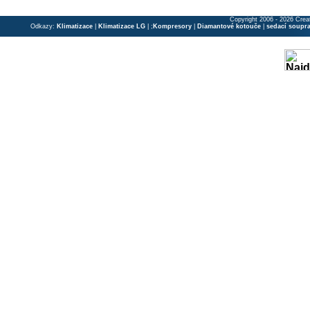
Copyright 2006 - 2026 Crea
Odkazy:
Klimatizace
|
Klimatizace LG
| ;
Kompresory
|
Diamantové kotouče
|
sedací soupr