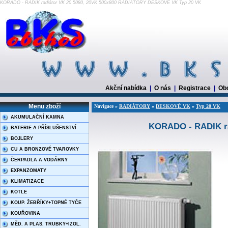
KORADO - RADIK radiátor VK 20 5080, 20VK 500x800 RADIÁTORY DESKOVÉ VK Typ 20 VK
Akční nabídka
|
O nás
|
Registrace
|
Ob
Menu zboží
Navigace »
RADIÁTORY
»
DESKOVÉ VK
»
Typ 20 VK
AKUMULAČNÍ KAMNA
KORADO - RADIK ra
BATERIE A PŘÍSLUŠENSTVÍ
BOJLERY
CU A BRONZOVÉ TVAROVKY
ČERPADLA A VODÁRNY
EXPANZOMATY
KLIMATIZACE
KOTLE
KOUP. ŽEBŘÍKY+TOPNÉ TYČE
KOUŘOVINA
MĚD. A PLAS. TRUBKY+IZOL.