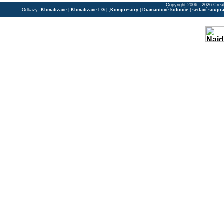
Copyright 2006 - 2026 Crea
Odkazy:
Klimatizace
|
Klimatizace LG
| ;
Kompresory
|
Diamantové kotouče
|
sedací soupr