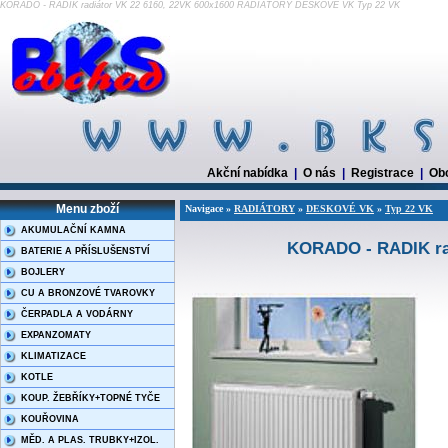
KORADO - RADIK radiátor VK 22 6160, 22VK 600x1600 RADIÁTORY DESKOVÉ VK Typ 22 VK
Akční nabídka
|
O nás
|
Registrace
|
Ob
Menu zboží
Navigace »
RADIÁTORY
»
DESKOVÉ VK
»
Typ 22 VK
AKUMULAČNÍ KAMNA
KORADO - RADIK rad
BATERIE A PŘÍSLUŠENSTVÍ
BOJLERY
CU A BRONZOVÉ TVAROVKY
ČERPADLA A VODÁRNY
EXPANZOMATY
KLIMATIZACE
KOTLE
KOUP. ŽEBŘÍKY+TOPNÉ TYČE
KOUŘOVINA
MĚD. A PLAS. TRUBKY+IZOL.