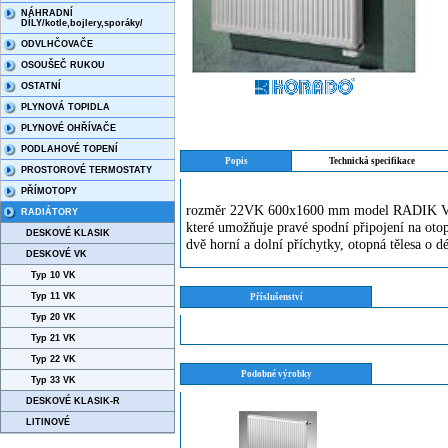
NÁHRADNÍ
DÍLY/kotle,bojlery,sporáky/
ODVLHČOVAČE
OSOUŠEČ RUKOU
OSTATNÍ
PLYNOVÁ TOPIDLA
PLYNOVÉ OHŘÍVAČE
PODLAHOVÉ TOPENÍ
Popis
Technická specifikace
PROSTOROVÉ TERMOSTATY
PŘÍMOTOPY
rozměr 22VK 600x1600 mm model RADIK VK
RADIÁTORY
které umožňuje pravé spodní připojení na oto
DESKOVÉ KLASIK
dvě horní a dolní příchytky, otopná tělesa o d
DESKOVÉ VK
Typ 10 VK
Typ 11 VK
Příslušenství
Typ 20 VK
Typ 21 VK
Typ 22 VK
Podobné výrobky
Typ 33 VK
DESKOVÉ KLASIK-R
LITINOVÉ