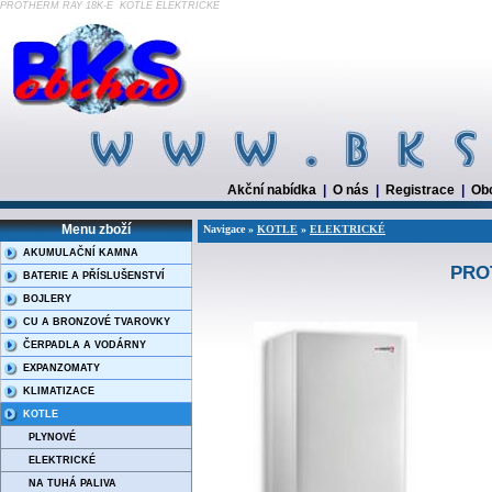
PROTHERM RAY 18K-E KOTLE ELEKTRICKÉ
Akční nabídka
|
O nás
|
Registrace
|
Ob
Menu zboží
Navigace »
KOTLE
»
ELEKTRICKÉ
AKUMULAČNÍ KAMNA
PRO
BATERIE A PŘÍSLUŠENSTVÍ
BOJLERY
CU A BRONZOVÉ TVAROVKY
ČERPADLA A VODÁRNY
EXPANZOMATY
KLIMATIZACE
KOTLE
PLYNOVÉ
ELEKTRICKÉ
NA TUHÁ PALIVA