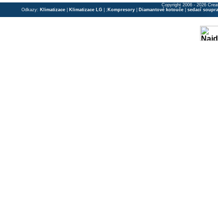
Copyright 2006 - 2026 Crea
Odkazy:
Klimatizace
|
Klimatizace LG
| ;
Kompresory
|
Diamantové kotouče
|
sedací soupr