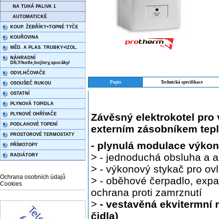
NA TUHÁ PALIVA 1
AUTOMATICKÉ
KOUP. ŽEBŘÍKY+TOPNÉ TYČE
KOUŘOVINA
MĚD. A PLAS. TRUBKY+IZOL.
NÁHRADNÍ
DÍLY/kotle,bojlery,sporáky/
ODVLHČOVAČE
Popis
Technická specifikace
OSOUŠEČ RUKOU
OSTATNÍ
PLYNOVÁ TOPIDLA
Závěsný elektrokotel pro 
PLYNOVÉ OHŘÍVAČE
PODLAHOVÉ TOPENÍ
externím zásobníkem tepl
PROSTOROVÉ TERMOSTATY
- plynulá modulace výko
PŘÍMOTOPY
> - jednoduchá obsluha a a
RADIÁTORY
> - výkonový stykač pro o
Ochrana osobních údajů
> - oběhové čerpadlo, exp
Cookies
ochrana proti zamrznutí
>
- vestavěná
ekvitermní 
čidla)