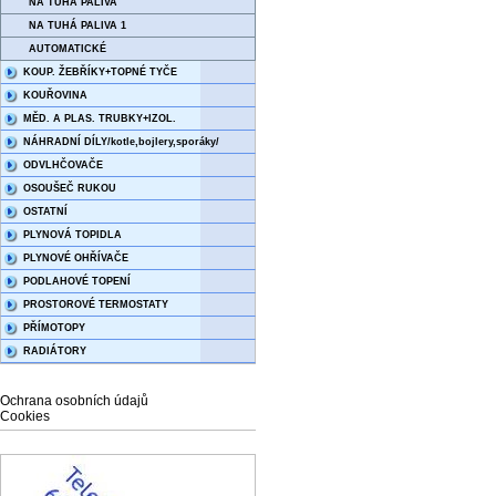
NA TUHÁ PALIVA
NA TUHÁ PALIVA 1
AUTOMATICKÉ
KOUP. ŽEBŘÍKY+TOPNÉ TYČE
KOUŘOVINA
MĚD. A PLAS. TRUBKY+IZOL.
NÁHRADNÍ DÍLY/kotle,bojlery,sporáky/
ODVLHČOVAČE
OSOUŠEČ RUKOU
OSTATNÍ
PLYNOVÁ TOPIDLA
PLYNOVÉ OHŘÍVAČE
PODLAHOVÉ TOPENÍ
PROSTOROVÉ TERMOSTATY
PŘÍMOTOPY
RADIÁTORY
Ochrana osobních údajů
Cookies