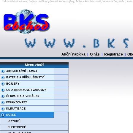
akumulační kamna, bojlery dražice, plynové kotle, bojlery, bojlery kombinované, ponorná čerpadla , kalo
Akční nabídka
|
O nás
|
Registrace
|
Ob
Menu zboží
AKUMULAČNÍ KAMNA
BATERIE A PŘÍSLUŠENSTVÍ
BOJLERY
CU A BRONZOVÉ TVAROVKY
ČERPADLA A VODÁRNY
EXPANZOMATY
KLIMATIZACE
KOTLE
PLYNOVÉ
ELEKTRICKÉ