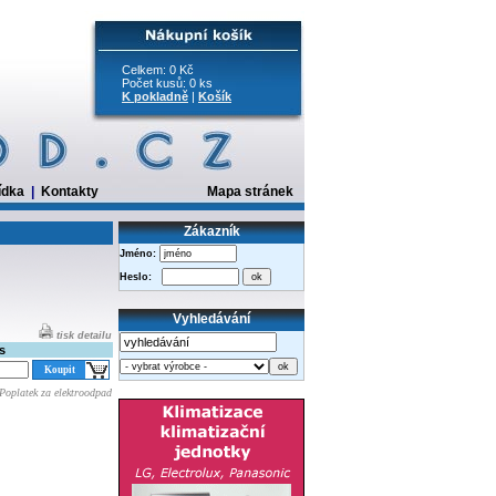
Celkem: 0 Kč
Počet kusů: 0 ks
K pokladně
|
Košík
ídka
|
Kontakty
Mapa stránek
Zákazník
Jméno:
Heslo:
Vyhledávání
tisk detailu
s
Poplatek za elektroodpad