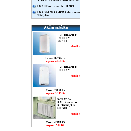
VÝKLOPNÝ DOR 25max,DOR 32
EMKO Podložka EMKO M20
EMKO M 40 AK 4kW + dopravné
1050,-Kč
Akční nabídka
DZD DRAŽICE
OKHE 125
SMART
detail »
Cena: 10.745 Kč
úspora: 4.655 Kč
DZD DRAŽICE
OKCE 125
detail »
Cena: 7.880 Kč
úspora: 5.219 Kč
KORADO -
RADIK radiátor
K 33 6060, 33K
600/600
detail »
Cena: 4.355 Kč
úspora: 541 Kč