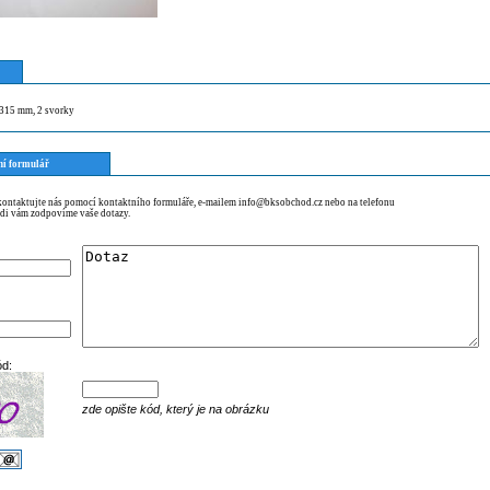
l=315 mm, 2 svorky
ní formulář
 kontaktujte nás pomocí kontaktního formuláře, e-mailem info@bksobchod.cz nebo na telefonu
di vám zodpovíme vaše dotazy.
ód:
zde opište kód, který je na obrázku