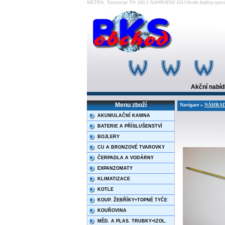
METRA. Termostat TH 160.1 NÁHRADNÍ DÍLY/kotle,bojlery,spo
Akční nabí
Menu zboží
Navigace »
NÁHRADNÍ
AKUMULAČNÍ KAMNA
BATERIE A PŘÍSLUŠENSTVÍ
BOJLERY
CU A BRONZOVÉ TVAROVKY
ČERPADLA A VODÁRNY
EXPANZOMATY
KLIMATIZACE
KOTLE
KOUP. ŽEBŘÍKY+TOPNÉ TYČE
KOUŘOVINA
MĚD. A PLAS. TRUBKY+IZOL.