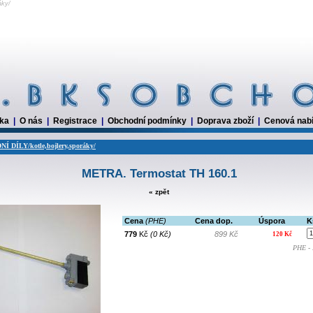
ráky/
dka
|
O nás
|
Registrace
|
Obchodní podmínky
|
Doprava zboží
|
Cenová nab
 DÍLY/kotle,bojlery,sporáky/
METRA. Termostat TH 160.1
« zpět
Cena
(PHE)
Cena dop.
Úspora
K
779
Kč
(0 Kč)
899 Kč
120 Kč
PHE - 