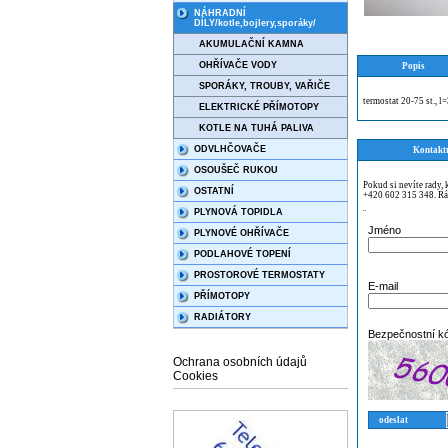
NÁHRADNÍ
DÍLY/kotle,bojlery,sporáky/
AKUMULAČNÍ KAMNA
OHŘÍVAČE VODY
Popis
SPORÁKY, TROUBY, VAŘIČE
termostat 20-75 st., 
ELEKTRICKÉ PŘÍMOTOPY
KOTLE NA TUHÁ PALIVA
ODVLHČOVAČE
Kontakt
OSOUŠEČ RUKOU
Pokud si nevíte rady,
OSTATNÍ
+420 602 315 348. Rá
PLYNOVÁ TOPIDLA
¨
Jméno
PLYNOVÉ OHŘÍVAČE
PODLAHOVÉ TOPENÍ
PROSTOROVÉ TERMOSTATY
E-mail
PŘÍMOTOPY
RADIÁTORY
Bezpečnostní k
Ochrana osobních údajů
Cookies