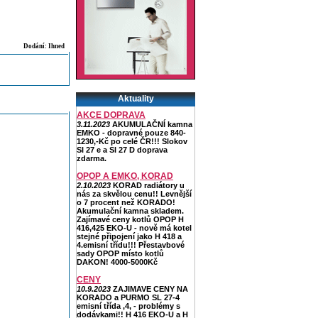
Dodání: Ihned
Aktuality
AKCE DOPRAVA
3.11.2023
AKUMULAČNÍ kamna
EMKO - dopravné pouze 840-
1230,-Kč po celé ČR!!! Slokov
Sl 27 e a Sl 27 D doprava
zdarma.
OPOP A EMKO, KORAD
2.10.2023
KORAD radiátory u
nás za skvělou cenu!! Levnější
o 7 procent než KORADO!
Akumulační kamna skladem.
Zajímavé ceny kotlů OPOP H
416,425 EKO-U - nově má kotel
stejné připojení jako H 418 a
4.emisní třídu!!! Přestavbové
sady OPOP místo kotlů
DAKON! 4000-5000Kč
CENY
10.9.2023
ZAJIMAVE CENY NA
KORADO a PURMO SL 27-4
emisní třída ,4, - problémy s
dodávkami!! H 416 EKO-U a H