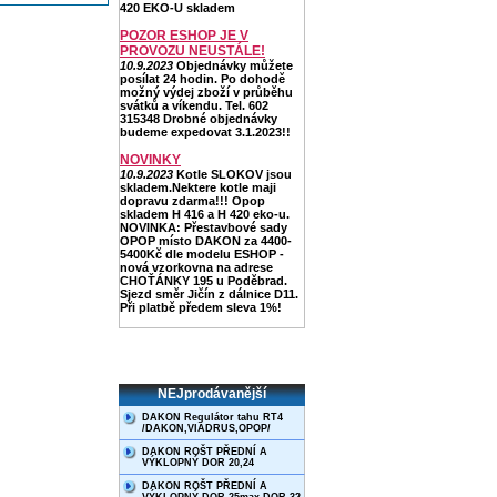
420 EKO-U skladem
POZOR ESHOP JE V
PROVOZU NEUSTÁLE!
10.9.2023
Objednávky můžete
posílat 24 hodin. Po dohodě
možný výdej zboží v průběhu
svátků a víkendu. Tel. 602
315348 Drobné objednávky
budeme expedovat 3.1.2023!!
NOVINKY
10.9.2023
Kotle SLOKOV jsou
skladem.Nektere kotle maji
dopravu zdarma!!! Opop
skladem H 416 a H 420 eko-u.
NOVINKA: Přestavbové sady
OPOP místo DAKON za 4400-
5400Kč dle modelu ESHOP -
nová vzorkovna na adrese
CHOŤÁNKY 195 u Poděbrad.
Sjezd směr Jičín z dálnice D11.
Při platbě předem sleva 1%!
NEJprodávanější
DAKON Regulátor tahu RT4
/DAKON,VIADRUS,OPOP/
DAKON ROŠT PŘEDNÍ A
VÝKLOPNÝ DOR 20,24
DAKON ROŠT PŘEDNÍ A