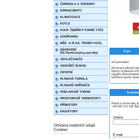
ČERPADLA A VODÁRNY
EXPANZOMATY
KLIMATIZACE
KOTLE
KOUP. ŽEBŘÍKY+TOPNÉ TYČE
KOUŘOVINA
MĚD. A PLAS. TRUBKY+IZOL.
NÁHRADNÍ
Popis
DÍLY/kotle,bojlery,sporáky/
ODVLHČOVAČE
levé provedení
OSOUŠEČ RUKOU
přívod pro několik odb
teploty ovládacím točí
OSTATNÍ
topného tělesa bimetal
hořčíkové anody objem
PLYNOVÁ TOPIDLA
PLYNOVÉ OHŘÍVAČE
PODLAHOVÉ TOPENÍ
Kontaktn
PROSTOROVÉ TERMOSTATY
Pokud si nevíte rady, 
PŘÍMOTOPY
+420 602 315 348. Rád
RADIÁTORY
¨
Jméno
Ochrana osobních údajů
Cookies
E-mail