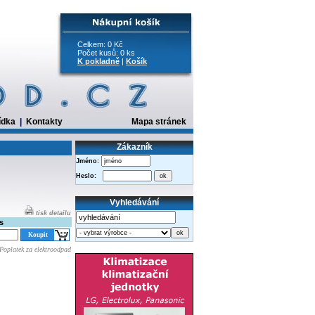
Celkem: 0 Kč
Počet kusů: 0 ks
K pokladně
|
Košík
ídka
|
Kontakty
Mapa stránek
Zákazník
Jméno:
Heslo:
Vyhledávání
tisk detailu
s
Poplatek za elektroodpad