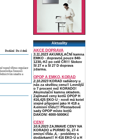
Aktuality
AKCE DOPRAVA
Dodání: Do 4 dnů
3.11.2023
AKUMULAČNÍ kamna
EMKO - dopravné pouze 840-
1230,-Kč po celé ČR!!! Slokov
Sl 27 e a Sl 27 D doprava
é topné těleso regulace
zdarma.
 kontrolka činnosti
řednictvím smaltu a
OPOP A EMKO, KORAD
2.10.2023
KORAD radiátory u
nás za skvělou cenu!! Levnější
o 7 procent než KORADO!
Akumulační kamna skladem.
Zajímavé ceny kotlů OPOP H
416,425 EKO-U - nově má kotel
stejné připojení jako H 418 a
4.emisní třídu!!! Přestavbové
sady OPOP místo kotlů
DAKON! 4000-5000Kč
CENY
10.9.2023
ZAJIMAVE CENY NA
KORADO a PURMO SL 27-4
emisní třída ,4, - problémy s
dodávkami!! H 416 EKO-U a H