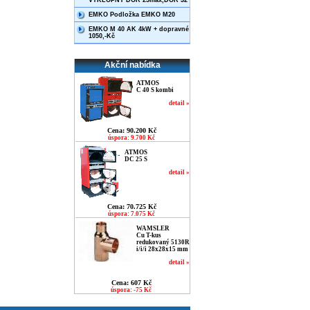
VÝKLOPNÝ DOR 25max,DOR 32
EMKO Podložka EMKO M20
EMKO M 40 AK 4kW + dopravné
1050,-Kč
Akční nabídka
ATMOS
C 40 S kombi
detail »
Cena: 90.200 Kč
úspora: 9.700 Kč
ATMOS
DC 25 S
detail »
Cena: 70.725 Kč
úspora: 7.075 Kč
WAMSLER
Cu T-kus
redukovaný 5130R
i/i/i 28x28x15 mm
detail »
Cena: 607 Kč
úspora: -75 Kč