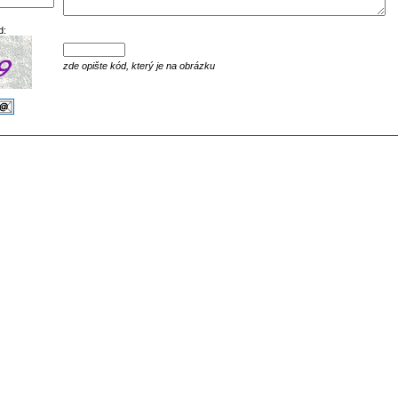
d:
zde opište kód, který je na obrázku