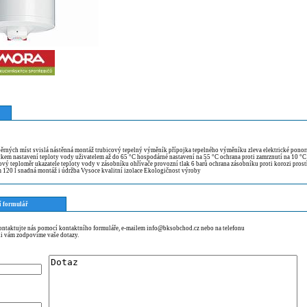
ěrných míst svislá nástěnná montáž trubicový tepelný výměník přípojka tepelného výměníku zleva elektrické ponorn
tkem nastavení teploty vody uživatelem až do 65 °C hospodárné nastavení na 55 °C ochrana proti zamrznutí na 10 °C
ový teploměr ukazatele teploty vody v zásobníku ohřívače provozní tlak 6 barů ochrana zásobníku proti korozi prost
 120 l snadná montáž i údržba Vysoce kvalitní izolace Ekologičnost výroby
í formulář
kontaktujte nás pomocí kontaktního formuláře, e-mailem info@bksobchod.cz nebo na telefonu
i vám zodpovíme vaše dotazy.