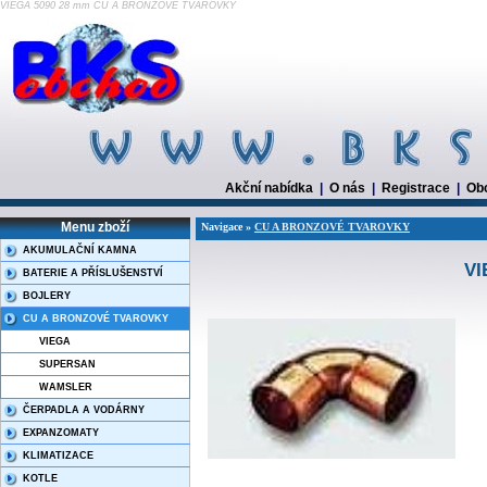
VIEGA 5090 28 mm CU A BRONZOVÉ TVAROVKY
Akční nabídka
|
O nás
|
Registrace
|
Ob
Menu zboží
Navigace »
CU A BRONZOVÉ TVAROVKY
AKUMULAČNÍ KAMNA
VI
BATERIE A PŘÍSLUŠENSTVÍ
BOJLERY
CU A BRONZOVÉ TVAROVKY
VIEGA
SUPERSAN
WAMSLER
ČERPADLA A VODÁRNY
EXPANZOMATY
KLIMATIZACE
KOTLE