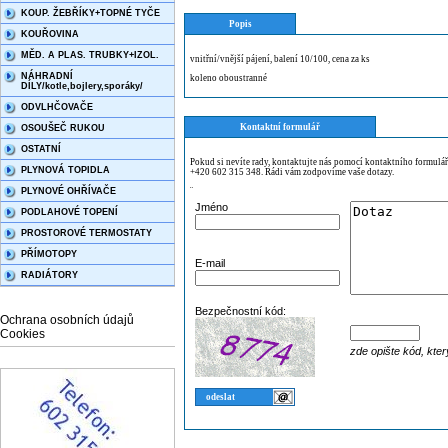
KOUP. ŽEBŘÍKY+TOPNÉ TYČE
Popis
KOUŘOVINA
MĚD. A PLAS. TRUBKY+IZOL.
vnitřní/vnější pájení, balení 10/100, cena za ks
NÁHRADNÍ
koleno oboustranné
DÍLY/kotle,bojlery,sporáky/
ODVLHČOVAČE
Kontaktní formulář
OSOUŠEČ RUKOU
OSTATNÍ
Pokud si nevíte rady, kontaktujte nás pomocí kontaktního formulá
PLYNOVÁ TOPIDLA
+420 602 315 348. Rádi vám zodpovíme vaše dotazy.
PLYNOVÉ OHŘÍVAČE
¨
Jméno
PODLAHOVÉ TOPENÍ
PROSTOROVÉ TERMOSTATY
PŘÍMOTOPY
E-mail
RADIÁTORY
Bezpečnostní kód:
Ochrana osobních údajů
Cookies
zde opište kód, kter