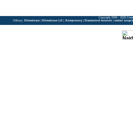
Copyright 2006 - 2026 Crea
Odkazy:
Klimatizace
|
Klimatizace LG
| ;
Kompresory
|
Diamantové kotouče
|
sedací soupr