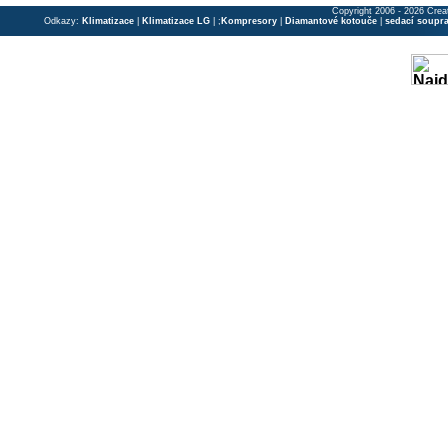
Copyright 2006 - 2026 Crea
Odkazy:
Klimatizace
|
Klimatizace LG
| ;
Kompresory
|
Diamantové kotouče
|
sedací soupr