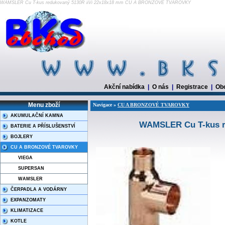
WAMSLER Cu T-kus redukovaný 5130R i/i/i 22x18x18 mm CU A BRONZOVÉ TVAROVKY
Akční nabídka
|
O nás
|
Registrace
|
Ob
Menu zboží
Navigace »
CU A BRONZOVÉ TVAROVKY
AKUMULAČNÍ KAMNA
WAMSLER Cu T-kus re
BATERIE A PŘÍSLUŠENSTVÍ
BOJLERY
CU A BRONZOVÉ TVAROVKY
VIEGA
SUPERSAN
WAMSLER
ČERPADLA A VODÁRNY
EXPANZOMATY
KLIMATIZACE
KOTLE