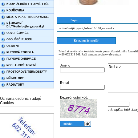
KOUP. ŽEBŘÍKY+TOPNÉ TYČE
KOUŘOVINA
MĚD. A PLAS. TRUBKY+IZOL.
Popis
NÁHRADNÍ
DÍLY/kotle,bojlery,sporáky/
vnitřní/vnější pájení, balení 10/100, cena za ks
ODVLHČOVAČE
OSOUŠEČ RUKOU
Kontaktní formulář
OSTATNÍ
Pokud si nevíte rady, kontaktujte nás pomocí kontaktního formulá
PLYNOVÁ TOPIDLA
+420 602 315 348. Rádi vám zodpovíme vaše dotazy.
PLYNOVÉ OHŘÍVAČE
¨
Jméno
PODLAHOVÉ TOPENÍ
PROSTOROVÉ TERMOSTATY
PŘÍMOTOPY
E-mail
RADIÁTORY
Bezpečnostní kód:
Ochrana osobních údajů
Cookies
zde opište kód, kter