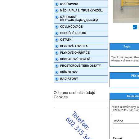
KOUŘOVINA
MĚD. A PLAS. TRUBKY+IZOL.
NÁHRADNÍ
DÍLY/kotle,bojlery,sporáky/
ODVLHČOVAČE
OSOUŠEČ RUKOU
OSTATNÍ
PLYNOVÁ TOPIDLA
Popis
PLYNOVÉ OHŘÍVAČE
Trubkové otopné těle
PODLAHOVÉ TOPENÍ
tělesem vybaveným ome
PROSTOROVÉ TERMOSTATY
PŘÍMOTOPY
Příslu
RADIÁTORY
Ochrana osobních údajů
Kontaktn
Cookies
Pokud si nevíte rady, 
+420 602 315 348. Rád
¨
Jméno
E-mail