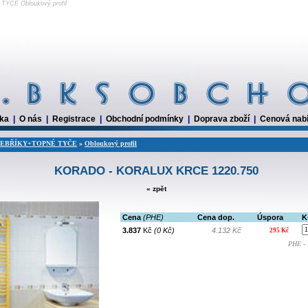
YČE Obloukový profil
dka
|
O nás
|
Registrace
|
Obchodní podmínky
|
Doprava zboží
|
Cenová nab
ŽEBŘÍKY+TOPNÉ TYČE
»
Obloukový profil
KORADO - KORALUX KRCE 1220.750
« zpět
Cena
(PHE)
Cena dop.
Úspora
K
3.837
Kč
(0 Kč)
4.132 Kč
295 Kč
PHE - 