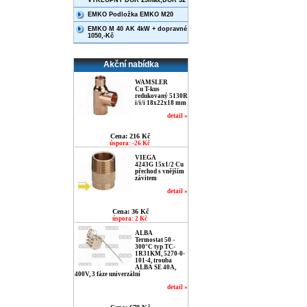
VÝKLOPNÝ DOR 25max,DOR 32
EMKO Podložka EMKO M20
EMKO M 40 AK 4kW + dopravné
1050,-Kč
Akční nabídka
WAMSLER
Cu T-kus
redukovaný 5130R
i/i/i 18x22x18 mm
detail »
Cena: 216 Kč
úspora: -26 Kč
VIEGA
4243G 15x1/2 Cu
přechod s vnějším
závitem
detail »
Cena: 36 Kč
úspora: 2 Kč
ALBA
Termostat 50 -
300°C typ TC-
1R31KM, 5270-0-
101-4, trouba
ALBA SE 40A,
400V, 3 fáze univerzální
detail »