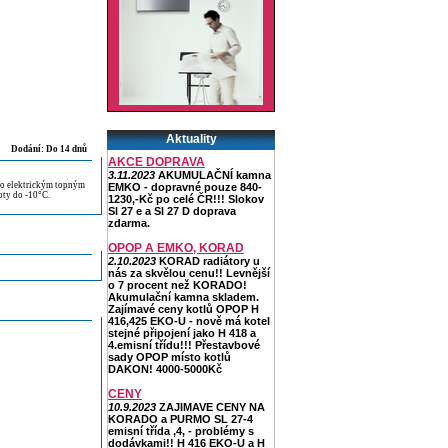
Aktuality
Dodání: Do 14 dnů
AKCE DOPRAVA
3.11.2023
AKUMULAČNÍ kamna
o elektrickým topným
EMKO - dopravné pouze 840-
oty do -10°C.
1230,-Kč po celé ČR!!! Slokov
Sl 27 e a Sl 27 D doprava
zdarma.
OPOP A EMKO, KORAD
2.10.2023
KORAD radiátory u
nás za skvělou cenu!! Levnější
o 7 procent než KORADO!
Akumulační kamna skladem.
Zajímavé ceny kotlů OPOP H
416,425 EKO-U - nově má kotel
stejné připojení jako H 418 a
4.emisní třídu!!! Přestavbové
sady OPOP místo kotlů
DAKON! 4000-5000Kč
CENY
10.9.2023
ZAJIMAVE CENY NA
KORADO a PURMO SL 27-4
emisní třída ,4, - problémy s
dodávkami!! H 416 EKO-U a H