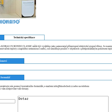
Technická specifikace
so KORALUX RONDO CLASSIC může být vyráběno jako samostatné přímotopné elektrické otopné těleso. Je osazen
zovačem teploty a naplněno nemrznoucí směsí, což umožňuje použití v objektech s předpokládáným poklesem tepl
šenství
í formulář
kontaktujte nás pomocí kontaktního formuláře, e-mailem info@bksobchod.cz nebo na telefonu
i vám zodpovíme vaše dotazy.