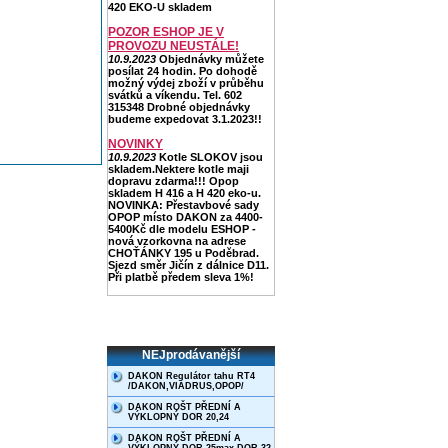
420 EKO-U skladem
POZOR ESHOP JE V
PROVOZU NEUSTÁLE!
10.9.2023
Objednávky můžete
posílat 24 hodin. Po dohodě
možný výdej zboží v průběhu
svátků a víkendu. Tel. 602
315348 Drobné objednávky
budeme expedovat 3.1.2023!!
NOVINKY
10.9.2023
Kotle SLOKOV jsou
skladem.Nektere kotle maji
dopravu zdarma!!! Opop
skladem H 416 a H 420 eko-u.
NOVINKA: Přestavbové sady
OPOP místo DAKON za 4400-
5400Kč dle modelu ESHOP -
nová vzorkovna na adrese
CHOŤÁNKY 195 u Poděbrad.
Sjezd směr Jičín z dálnice D11.
Při platbě předem sleva 1%!
NEJprodávanější
DAKON Regulátor tahu RT4
/DAKON,VIADRUS,OPOP/
DAKON ROŠT PŘEDNÍ A
VÝKLOPNÝ DOR 20,24
DAKON ROŠT PŘEDNÍ A