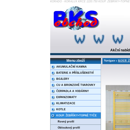
KORADO - KORALUX KRCE 1220.750 KOUP. ŽEBŘÍKY+TOPNÉ T
Akční nabí
Menu zboží
Navigace »
KOUP. 
AKUMULAČNÍ KAMNA
BATERIE A PŘÍSLUŠENSTVÍ
BOJLERY
CU A BRONZOVÉ TVAROVKY
ČERPADLA A VODÁRNY
EXPANZOMATY
KLIMATIZACE
KOTLE
KOUP. ŽEBŘÍKY+TOPNÉ TYČE
Rovný profil
Obloukový profil