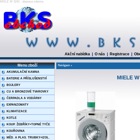
MIELE W 3241 - doprava zdarma
Akční nabídka
|
O nás
|
Registrace
|
Ob
Menu zboží
Navigace »
AKUMULAČNÍ KAMNA
MIELE W 
BATERIE A PŘÍSLUŠENSTVÍ
BOJLERY
CU A BRONZOVÉ TVAROVKY
ČERPADLA A VODÁRNY
EXPANZOMATY
KLIMATIZACE
KOTLE
KOUP. ŽEBŘÍKY+TOPNÉ TYČE
KOUŘOVINA
MĚD. A PLAS. TRUBKY+IZOL.