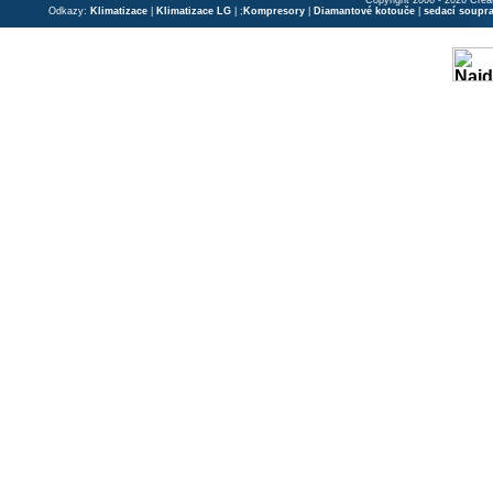
Copyright 2006 - 2026 Crea
Odkazy:
Klimatizace
|
Klimatizace LG
| ;
Kompresory
|
Diamantové kotouče
|
sedací soupr