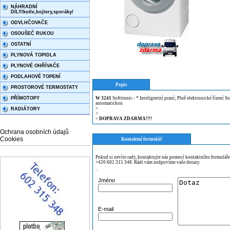
NÁHRADNÍ
DÍLY/kotle,bojlery,sporáky/
ODVLHČOVAČE
OSOUŠEČ RUKOU
OSTATNÍ
PLYNOVÁ TOPIDLA
PLYNOVÉ OHŘÍVAČE
PODLAHOVÉ TOPENÍ
Popis
PROSTOROVÉ TERMOSTATY
PŘÍMOTOPY
W
3241
Softtronic - * Inteligentní praní; Plně elektronické řízení
automatickou
>
RADIÁTORY
>
>
DOPRAVA ZDARMA!!!!
Ochrana osobních údajů
Cookies
Kontaktní formulář
Pokud si nevíte rady, kontaktujte nás pomocí kontaktního formulář
+420 602 315 348. Rádi vám zodpovíme vaše dotazy.
¨
Jméno
E-mail