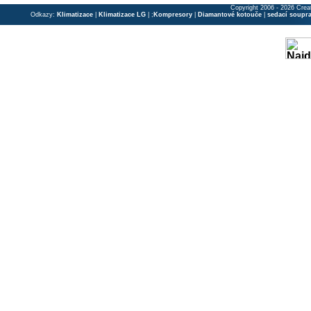
Copyright 2006 - 2026 Crea
Odkazy:
Klimatizace
|
Klimatizace LG
| ;
Kompresory
|
Diamantové kotouče
|
sedací soupr