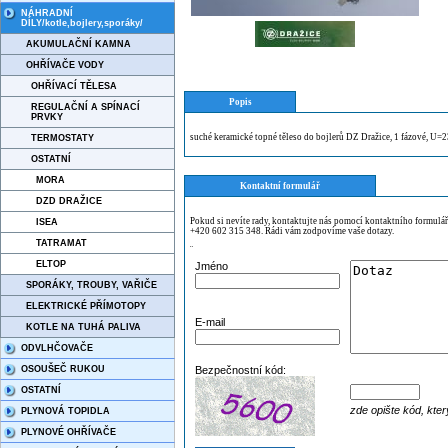
NÁHRADNÍ
DÍLY/kotle,bojlery,sporáky/
AKUMULAČNÍ KAMNA
OHŘÍVAČE VODY
OHŘÍVACÍ TĚLESA
Popis
REGULAČNÍ A SPÍNACÍ
PRVKY
suché keramické topné těleso do bojlerů DZ Dražice, 1 fázové, 
TERMOSTATY
OSTATNÍ
MORA
Kontaktní formulář
DZD DRAŽICE
Pokud si nevíte rady, kontaktujte nás pomocí kontaktního formulá
ISEA
+420 602 315 348. Rádi vám zodpovíme vaše dotazy.
TATRAMAT
¨
ELTOP
Jméno
SPORÁKY, TROUBY, VAŘIČE
ELEKTRICKÉ PŘÍMOTOPY
E-mail
KOTLE NA TUHÁ PALIVA
ODVLHČOVAČE
OSOUŠEČ RUKOU
Bezpečnostní kód:
OSTATNÍ
zde opište kód, kter
PLYNOVÁ TOPIDLA
PLYNOVÉ OHŘÍVAČE