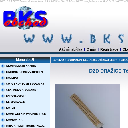
DZD DRAŽICE Těleso dražice keramické 1600 W NÁHRADNÍ DÍLY/kotle,bojlery,sporáky/ OHŘÍVAČE 
Akční nabídka
|
O nás
|
Registrace
|
Ob
Menu zboží
Navigace »
NÁHRADNÍ DÍLY/kotle,bojlery,sporáky/
»
OHŘ
AKUMULAČNÍ KAMNA
DZD DRAŽICE Těl
BATERIE A PŘÍSLUŠENSTVÍ
BOJLERY
CU A BRONZOVÉ TVAROVKY
ČERPADLA A VODÁRNY
EXPANZOMATY
KLIMATIZACE
KOTLE
KOUP. ŽEBŘÍKY+TOPNÉ TYČE
KOUŘOVINA
MĚD. A PLAS. TRUBKY+IZOL.