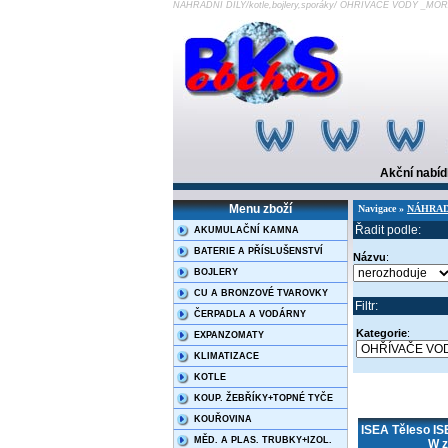
NÁHRADNÍ DÍLY/kotle,bojlery,sporáky/ OHŘÍVAČE VODY _
Akční nabí
Menu zboží
Navigace »
NÁHRADNÍ
Řadit podle:
AKUMULAČNÍ KAMNA
BATERIE A PŘÍSLUŠENSTVÍ
Názvu
:
BOJLERY
CU A BRONZOVÉ TVAROVKY
Filtr:
ČERPADLA A VODÁRNY
Kategorie
:
EXPANZOMATY
KLIMATIZACE
KOTLE
KOUP. ŽEBŘÍKY+TOPNÉ TYČE
KOUŘOVINA
ISEA Těleso I
MĚD. A PLAS. TRUBKY+IZOL.
W z