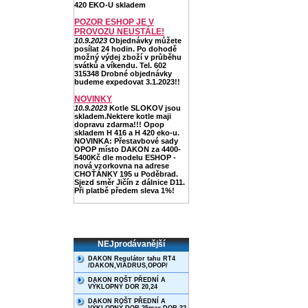
420 EKO-U skladem
POZOR ESHOP JE V
PROVOZU NEUSTÁLE!
10.9.2023
Objednávky můžete
posílat 24 hodin. Po dohodě
možný výdej zboží v průběhu
svátků a víkendu. Tel. 602
315348 Drobné objednávky
budeme expedovat 3.1.2023!!
NOVINKY
10.9.2023
Kotle SLOKOV jsou
skladem.Nektere kotle maji
dopravu zdarma!!! Opop
skladem H 416 a H 420 eko-u.
NOVINKA: Přestavbové sady
OPOP místo DAKON za 4400-
5400Kč dle modelu ESHOP -
nová vzorkovna na adrese
CHOŤÁNKY 195 u Poděbrad.
Sjezd směr Jičín z dálnice D11.
Při platbě předem sleva 1%!
NEJprodávanější
DAKON Regulátor tahu RT4
/DAKON,VIADRUS,OPOP/
DAKON ROŠT PŘEDNÍ A
VÝKLOPNÝ DOR 20,24
DAKON ROŠT PŘEDNÍ A