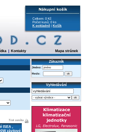
Celkem: 0 Kč
Počet kusů: 0 ks
K pokladně
|
Košík
ídka
|
Kontakty
Mapa stránek
Zákazník
Jméno:
Heslo:
Vyhledávání
Tisk ceníku
é ISEA ,
0W závitové