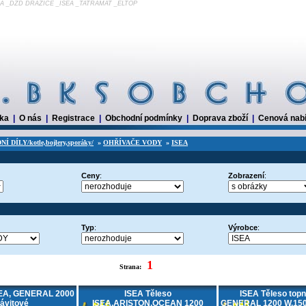
MORA _DZD DRAŽICE _ISEA _TATRAMAT _ELTOP
dka
|
O nás
|
Registrace
|
Obchodní podmínky
|
Doprava zboží
|
Cenová nab
 DÍLY/kotle,bojlery,sporáky/
»
OHŘÍVAČE VODY
»
ISEA
Ceny
:
Zobrazení
:
Typ
:
Výrobce
:
1
Strana:
SEA, GENERAL 2000
ISEA Těleso
ISEA Těleso topn
ávitové
ISEA,ARISTON,OCEAN 1200
GENERAL 1200 W,150