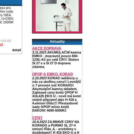
leso pro
hřev vody
ery ISEA,
, U=230V,
W, 1500W
 444 Kč
Aktuality
Kč
AKCE DOPRAVA
detail
3.11.2023
AKUMULAČNÍ kamna
EMKO - dopravné pouze 840-
1230,-Kč po celé ČR!!! Slokov
Sl 27 e a Sl 27 D doprava
zdarma.
OPOP A EMKO, KORAD
2.10.2023
KORAD radiátory u
nás za skvělou cenu!! Levnější
o 7 procent než KORADO!
Akumulační kamna skladem.
Zajímavé ceny kotlů OPOP H
416,425 EKO-U - nově má kotel
stejné připojení jako H 418 a
4.emisní třídu!!! Přestavbové
sady OPOP místo kotlů
DAKON! 4000-5000Kč
CENY
10.9.2023
ZAJIMAVE CENY NA
KORADO a PURMO SL 27-4
emisní třída ,4, - problémy s
dodávkami!! H 416 EKO-U a H