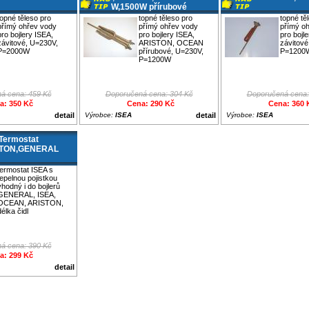
W,1500W přírubové
topné těleso pro
topné těleso pro
topné tě
přímý ohřev vody
přímý ohřev vody
přímý o
pro bojlery ISEA,
pro bojlery ISEA,
pro bojl
závitové, U=230V,
ARISTON, OCEAN
závitové
P=2000W
přírubové, U=230V,
P=1200
P=1200W
á cena: 459 Kč
Doporučená cena: 304 Kč
Doporučená cena:
a: 350 Kč
Cena: 290 Kč
Cena: 360 
detail
Výrobce:
ISEA
detail
Výrobce:
ISEA
Termostat
STON,GENERAL
termostat ISEA s
tepelnou pojistkou
vhodný i do bojlerů
GENERAL, ISEA,
OCEAN, ARISTON,
délka čidl
á cena: 390 Kč
a: 299 Kč
detail