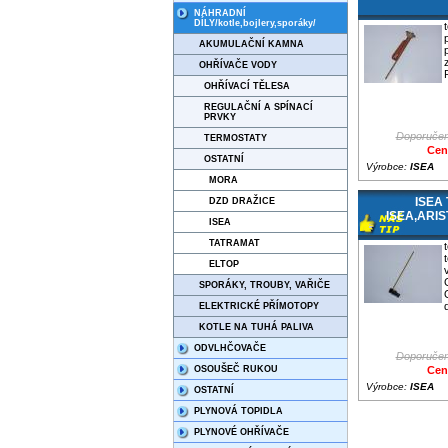
NÁHRADNÍ
DÍLY/kotle,bojlery,sporáky/
AKUMULAČNÍ KAMNA
OHŘÍVAČE VODY
OHŘÍVACÍ TĚLESA
REGULAČNÍ A SPÍNACÍ
PRVKY
Doporučen
TERMOSTATY
Cen
OSTATNÍ
Výrobce:
ISEA
MORA
ISEA 
DZD DRAŽICE
ISEA,ARI
ISEA
TATRAMAT
ELTOP
SPORÁKY, TROUBY, VAŘIČE
ELEKTRICKÉ PŘÍMOTOPY
KOTLE NA TUHÁ PALIVA
ODVLHČOVAČE
Doporučen
OSOUŠEČ RUKOU
Cen
Výrobce:
ISEA
OSTATNÍ
PLYNOVÁ TOPIDLA
PLYNOVÉ OHŘÍVAČE