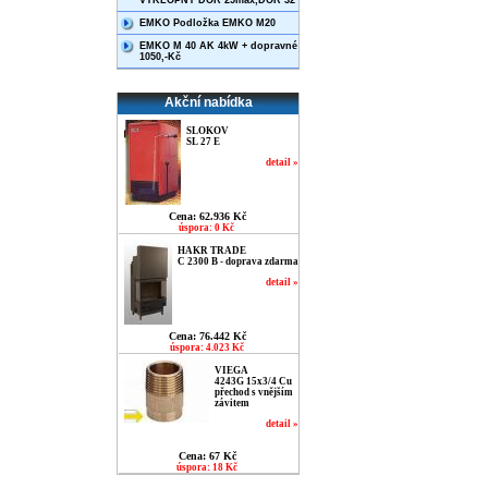
VÝKLOPNÝ DOR 25max,DOR 32
EMKO Podložka EMKO M20
EMKO M 40 AK 4kW + dopravné
1050,-Kč
Akční nabídka
SLOKOV
SL 27 E
detail »
Cena: 62.936 Kč
úspora: 0 Kč
HAKR TRADE
C 2300 B - doprava zdarma
detail »
Cena: 76.442 Kč
úspora: 4.023 Kč
VIEGA
4243G 15x3/4 Cu
přechod s vnějším
závitem
detail »
Cena: 67 Kč
úspora: 18 Kč