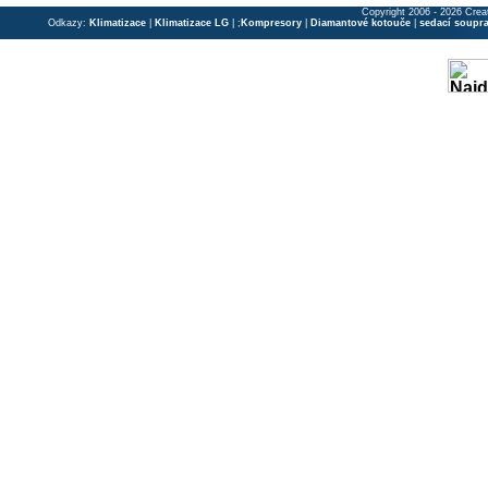
Copyright 2006 - 2026 Crea
Odkazy:
Klimatizace
|
Klimatizace LG
| ;
Kompresory
|
Diamantové kotouče
|
sedací soupr