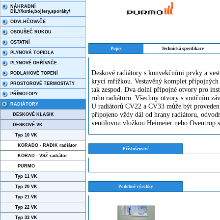
NÁHRADNÍ
DÍLY/kotle,bojlery,sporáky/
ODVLHČOVAČE
OSOUŠEČ RUKOU
OSTATNÍ
Popis
Technická specifikace
PLYNOVÁ TOPIDLA
PLYNOVÉ OHŘÍVAČE
Deskové radiátory s konvekčními prvky a vest
PODLAHOVÉ TOPENÍ
krycí mřížkou. Vestavěný komplet přípojných 
PROSTOROVÉ TERMOSTATY
tak zespod. Dva dolní přípojné otvory pro ins
PŘÍMOTOPY
rohu radiátoru. Všechny otvory s vnitřním zá
RADIÁTORY
U radiátorů CV22 a CV33 může být proveden ta
připojeno vždy dál od hrany radiátoru, odvodn
DESKOVÉ KLASIK
ventilovou vložkou Heimeier nebo Oventrop 
DESKOVÉ VK
Typ 10 VK
KORADO - RADIK radiátor
Příslušenství
KORAD - VSŽ radiátor
PURMO
Typ 11 VK
Typ 20 VK
Podobné výrobky
Typ 21 VK
Typ 22 VK
Typ 33 VK