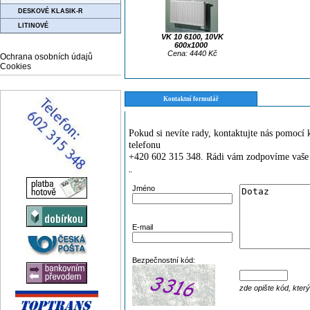
DESKOVÉ KLASIK-R
LITINOVÉ
VK 10 6100, 10VK
600x1000
Cena: 4440 Kč
Ochrana osobních údajů
Cookies
Kontaktní formulář
Pokud si nevíte rady, kontaktujte nás pomoc
telefonu
+420 602 315 348. Rádi vám zodpovíme vaše 
¨
Jméno
E-mail
Bezpečnostní kód:
zde opište kód, kter