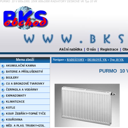
PURMO 10 V 600x1000, 10VK 600x1000 RADIÁTORY DESKOVÉ VK Typ 10 VK
Akční nabídka
|
O nás
|
Registrace
|
Ob
Menu zboží
Navigace »
RADIÁTORY
»
DESKOVÉ VK
»
Typ 10 VK
AKUMULAČNÍ KAMNA
PURMO 10 V 
BATERIE A PŘÍSLUŠENSTVÍ
BOJLERY
CU A BRONZOVÉ TVAROVKY
ČERPADLA A VODÁRNY
EXPANZOMATY
KLIMATIZACE
KOTLE
KOUP. ŽEBŘÍKY+TOPNÉ TYČE
KOUŘOVINA
MĚD. A PLAS. TRUBKY+IZOL.