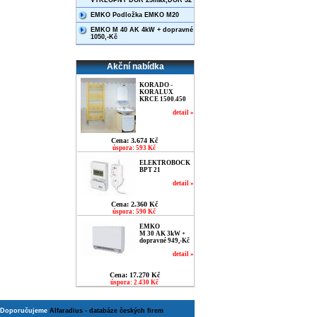
VÝKLOPNÝ DOR 25max,DOR 32
EMKO Podložka EMKO M20
EMKO M 40 AK 4kW + dopravné
1050,-Kč
Akční nabídka
KORADO -
KORALUX
KRCE 1500.450
detail »
Cena: 3.674 Kč
úspora: 593 Kč
ELEKTROBOCK
BPT 21
detail »
Cena: 2.360 Kč
úspora: 590 Kč
EMKO
M 30 AK 3kW +
dopravné 949,-Kč
detail »
Cena: 17.270 Kč
úspora: 2.430 Kč
Doporučujeme
Alfaradius - databáze českých firem