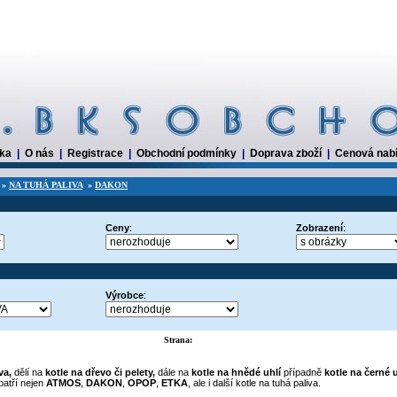
dka
|
O nás
|
Registrace
|
Obchodní podmínky
|
Doprava zboží
|
Cenová nab
»
NA TUHÁ PALIVA
»
DAKON
Ceny
:
Zobrazení
:
Výrobce
:
Strana:
va
,
dělí na
kotle na dřevo či pelety,
dále na
kotle na hnědé uhlí
případně
kotle na černé u
atří nejen
ATMOS
,
DAKON
,
OPOP
,
ETKA
, ale i další kotle na tuhá paliva.