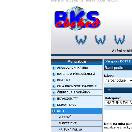
KOTLE NA TUHÁ PALIVA _ATMOS _OPOP _SLOKOV
Akční nabí
Menu zboží
Navigace »
KOTLE
Řadit podle:
AKUMULAČNÍ KAMNA
BATERIE A PŘÍSLUŠENSTVÍ
Názvu
:
BOJLERY
CU A BRONZOVÉ TVAROVKY
Filtr:
ČERPADLA A VODÁRNY
Kategorie
:
EXPANZOMATY
KLIMATIZACE
KOTLE
PLYNOVÉ
Kotel na tuhá pali
ELEKTRICKÉ
nabídzené značky p
NA TUHÁ PALIVA