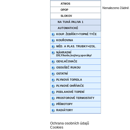
ATMOS
Nenalezeno žádné 
OPOP
SLOKOV
NA TUHÁ PALIVA 1
AUTOMATICKÉ
KOUP. ŽEBŘÍKY+TOPNÉ TYČE
KOUŘOVINA
MĚD. A PLAS. TRUBKY+IZOL.
NÁHRADNÍ
DÍLY/kotle,bojlery,sporáky/
ODVLHČOVAČE
OSOUŠEČ RUKOU
OSTATNÍ
PLYNOVÁ TOPIDLA
PLYNOVÉ OHŘÍVAČE
PODLAHOVÉ TOPENÍ
PROSTOROVÉ TERMOSTATY
PŘÍMOTOPY
RADIÁTORY
Ochrana osobních údajů
Cookies