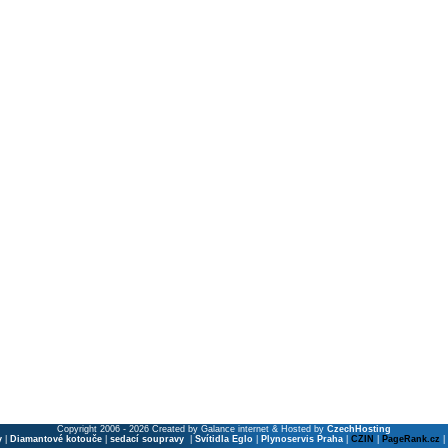
Copyright 2006 - 2026 Created by Galance internet & Hosted by
CzechHosting
y
|
Diamantové kotouče
|
sedací soupravy
|
Svítidla Eglo
|
Plynoservis Praha
|
CZIN
|
PageRank.cz
|