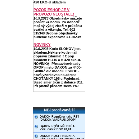
420 EKO-U skladem
POZOR ESHOP JE V
PROVOZU NEUSTÁLE!
10.9.2023
Objednávky můžete
posílat 24 hodin. Po dohodě
možný výdej zboží v průběhu
svátků a víkendu. Tel. 602
315348 Drobné objednávky
budeme expedovat 3.1.2023!!
NOVINKY
10.9.2023
Kotle SLOKOV jsou
skladem.Nektere kotle maji
dopravu zdarma!!! Opop
skladem H 416 a H 420 eko-u.
NOVINKA: Přestavbové sady
OPOP místo DAKON za 4400-
5400Kč dle modelu ESHOP -
nová vzorkovna na adrese
CHOŤÁNKY 195 u Poděbrad.
Sjezd směr Jičín z dálnice D11.
Při platbě předem sleva 1%!
NEJprodávanější
DAKON Regulátor tahu RT4
/DAKON,VIADRUS,OPOP/
DAKON ROŠT PŘEDNÍ A
VÝKLOPNÝ DOR 20,24
DAKON ROŠT PŘEDNÍ A