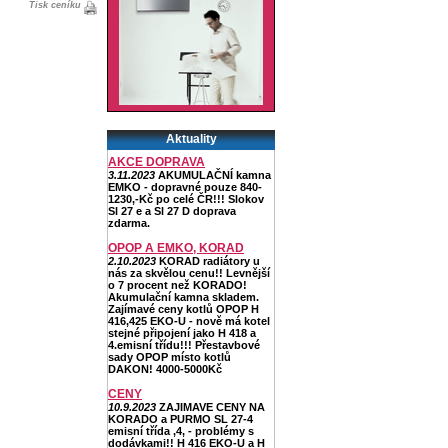
Tisk ceníku
Aktuality
AKCE DOPRAVA
3.11.2023
AKUMULAČNÍ kamna
EMKO - dopravné pouze 840-
1230,-Kč po celé ČR!!! Slokov
Sl 27 e a Sl 27 D doprava
zdarma.
OPOP A EMKO, KORAD
2.10.2023
KORAD radiátory u
nás za skvělou cenu!! Levnější
o 7 procent než KORADO!
Akumulační kamna skladem.
Zajímavé ceny kotlů OPOP H
416,425 EKO-U - nově má kotel
stejné připojení jako H 418 a
4.emisní třídu!!! Přestavbové
sady OPOP místo kotlů
DAKON! 4000-5000Kč
CENY
10.9.2023
ZAJIMAVE CENY NA
KORADO a PURMO SL 27-4
emisní třída ,4, - problémy s
dodávkami!! H 416 EKO-U a H