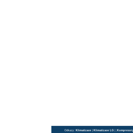
Odkazy:
Klimatizace
|
Klimatizace LG
| ;
Kompresor