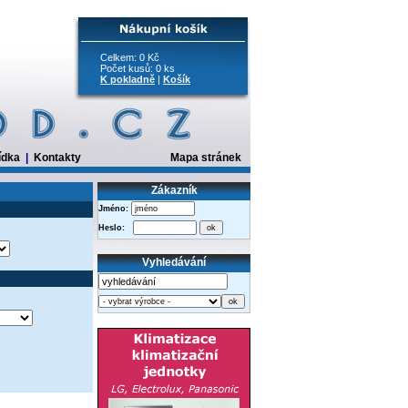
Celkem: 0 Kč
Počet kusů: 0 ks
K pokladně
|
Košík
ídka
|
Kontakty
Mapa stránek
Zákazník
Jméno:
Heslo:
Vyhledávání