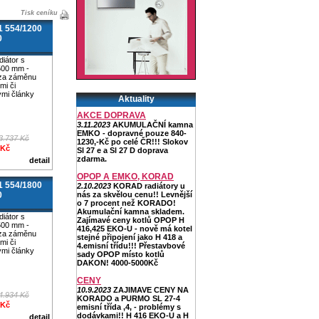
Tisk ceníku
 554/1200
0
diátor s
500 mm -
za záměnu
ými či
ými články
Aktuality
AKCE DOPRAVA
3.11.2023
AKUMULAČNÍ kamna
EMKO - dopravné pouze 840-
3.737 Kč
1230,-Kč po celé ČR!!! Slokov
 Kč
Sl 27 e a Sl 27 D doprava
zdarma.
detail
OPOP A EMKO, KORAD
 554/1800
2.10.2023
KORAD radiátory u
0
nás za skvělou cenu!! Levnější
o 7 procent než KORADO!
Akumulační kamna skladem.
diátor s
Zajímavé ceny kotlů OPOP H
500 mm -
416,425 EKO-U - nově má kotel
za záměnu
stejné připojení jako H 418 a
ými či
4.emisní třídu!!! Přestavbové
ými články
sady OPOP místo kotlů
DAKON! 4000-5000Kč
CENY
10.9.2023
ZAJIMAVE CENY NA
4.934 Kč
KORADO a PURMO SL 27-4
 Kč
emisní třída ,4, - problémy s
dodávkami!! H 416 EKO-U a H
detail