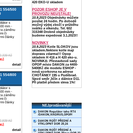
420 EKO-U skladem
1 554/500
POZOR ESHOP JE V
0
PROVOZU NEUSTÁLE!
10.9.2023
Objednávky můžete
posílat 24 hodin. Po dohodě
diátor s
možný výdej zboží v průběhu
500 mm -
svátků a víkendu. Tel. 602
za záměnu
315348 Drobné objednávky
ými či
budeme expedovat 3.1.2023!!
ými články
NOVINKY
10.9.2023
Kotle SLOKOV jsou
skladem.Nektere kotle maji
dopravu zdarma!!! Opop
2.339 Kč
skladem H 416 a H 420 eko-u.
 Kč
NOVINKA: Přestavbové sady
detail
OPOP místo DAKON za 4400-
5400Kč dle modelu ESHOP -
nová vzorkovna na adrese
1 554/800
CHOŤÁNKY 195 u Poděbrad.
0
Sjezd směr Jičín z dálnice D11.
Při platbě předem sleva 1%!
diátor s
500 mm -
za záměnu
ými či
ými články
NEJprodávanější
DAKON Regulátor tahu RT4
/DAKON,VIADRUS,OPOP/
2.939 Kč
DAKON ROŠT PŘEDNÍ A
VÝKLOPNÝ DOR 20,24
 Kč
detail
DAKON ROŠT PŘEDNÍ A