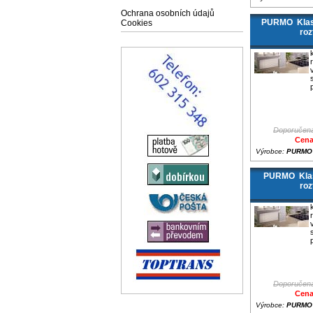
Ochrana osobních údajů
PURMO Klasi
Cookies
roz
Doporučená
Cena
Výrobce:
PURMO
PURMO Klas
roz
Doporučená
Cena
Výrobce:
PURMO