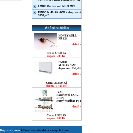
VÝKLOPNÝ DOR 25max,DOR 32
EMKO Podložka EMKO M20
EMKO M 40 AK 4kW + dopravné
1050,-Kč
Akční nabídka
HONEYWELL
FR 124
detail »
Cena: 1.120 Kč
úspora: 703 Kč
EMKO
M 50 AK 5kW +
dopravné 1050,-Kč
detail »
Cena: 25.800 Kč
úspora: 1.425 Kč
IVAR
Rozdělovač CS 553
DRS/3-
cestný/+skříňka P2 1
detail »
Cena: 6.592 Kč
úspora: 182 Kč
Doporučujeme
Alfaradius - databáze českých firem