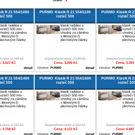
Strana:
k R 21 554/1000
PURMO Klasik R 21 554/1100
PURMO Klasik R 21
teč 500
rozteč 500
rozteč 50
klasik radiátor s
klasik radiátor s
klasik ra
roztečí 500 mm -
roztečí 500 mm -
roztečí 
vhodný za záměnu
vhodný za záměnu
vhodný 
s litinovými či
s litinovými či
s litinov
plechovými články
plechovými články
plechov
 cena: 3.338 Kč
Doporučená cena: 3.538 Kč
Doporučená cena: 
: 3.027 Kč
Cena: 3.209 Kč
Cena: 3.393
detail
Výrobce:
PURMO
detail
Výrobce:
PURMO
k R 21 554/1400
PURMO Klasik R 21 554/1600
PURMO Klasik R 21
teč 500
rozteč 500
rozteč 50
klasik radiátor s
klasik radiátor s
klasik ra
roztečí 500 mm -
roztečí 500 mm -
roztečí 
vhodný za záměnu
vhodný za záměnu
vhodný 
s litinovými či
s litinovými či
s litinov
plechovými články
plechovými články
plechov
 cena: 4.134 Kč
Doporučená cena: 4.534 Kč
Doporučená cena: 
: 3.758 Kč
Cena: 4.131 Kč
Cena: 4.497
detail
Výrobce:
PURMO
detail
Výrobce:
PURMO