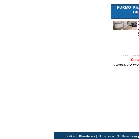
PURMO Klas
roz
Doporučená
Cena
Výrobce:
PURMO
Odkazy:
Klimatizace
|
Klimatizace LG
| ;
Kompresor