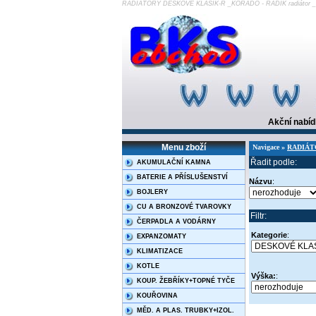
RADIÁTORY DESKOVÉ KLASIK-R _KORADO - RADIK radiáto
Akční nabí
Menu zboží
Navigace »
RADIÁT
Řadit podle:
AKUMULAČNÍ KAMNA
BATERIE A PŘÍSLUŠENSTVÍ
Názvu
:
BOJLERY
CU A BRONZOVÉ TVAROVKY
Filtr:
ČERPADLA A VODÁRNY
Kategorie
:
EXPANZOMATY
KLIMATIZACE
KOTLE
Výška:
:
KOUP. ŽEBŘÍKY+TOPNÉ TYČE
KOUŘOVINA
MĚD. A PLAS. TRUBKY+IZOL.