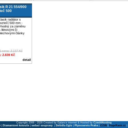
ik R 21 554/900
teč 500
klasik radiátor s
roztečí 500 mm -
vhodný za záměnu
s litinovými či
plechovými články
 cena: 3.137 Kč
: 2.839 Kč
detail
Copyright 2006 - 2026 Created by Galance internet & Hosted by
CzechHosting
y
|
Diamantové kotouče
|
sedací soupravy
|
Svítidla Eglo
|
Plynoservis Praha
|
CZIN
|
PageRank.cz
|