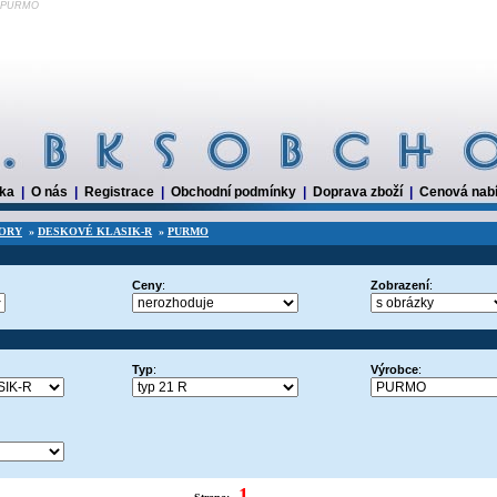
r _PURMO
dka
|
O nás
|
Registrace
|
Obchodní podmínky
|
Doprava zboží
|
Cenová nab
ORY
»
DESKOVÉ KLASIK-R
»
PURMO
Ceny
:
Zobrazení
:
Typ
:
Výrobce
:
1