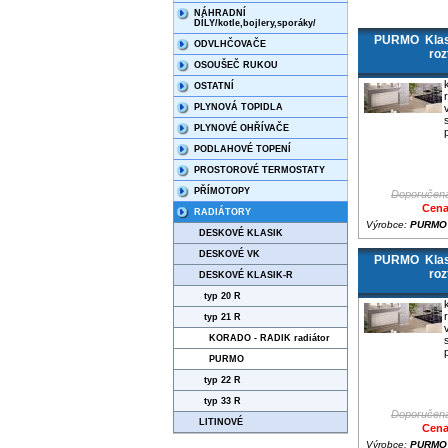
NÁHRADNÍ
DÍLY/kotle,bojlery,sporáky/
PURMO Klasi
ODVLHČOVAČE
roz
OSOUŠEČ RUKOU
OSTATNÍ
PLYNOVÁ TOPIDLA
PLYNOVÉ OHŘÍVAČE
PODLAHOVÉ TOPENÍ
PROSTOROVÉ TERMOSTATY
PŘÍMOTOPY
Doporučená
Cena
RADIÁTORY
Výrobce:
PURMO
DESKOVÉ KLASIK
DESKOVÉ VK
PURMO Klasi
roz
DESKOVÉ KLASIK-R
typ 20 R
typ 21 R
KORADO - RADIK radiátor
PURMO
typ 22 R
typ 33 R
Doporučená
LITINOVÉ
Cena
Výrobce:
PURMO