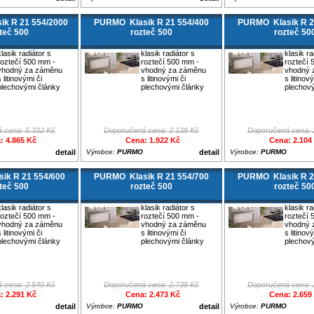
k R 21 554/2000
PURMO Klasik R 21 554/400
PURMO Klasik R 2
teč 500
rozteč 500
rozteč 50
klasik radiátor s
klasik radiátor s
klasik ra
roztečí 500 mm -
roztečí 500 mm -
roztečí 
vhodný za záměnu
vhodný za záměnu
vhodný 
s litinovými či
s litinovými či
s litinov
plechovými články
plechovými články
plechov
 cena: 5.332 Kč
Doporučená cena: 2.138 Kč
Doporučená cena: 
: 4.865 Kč
Cena: 1.922 Kč
Cena: 2.104
detail
Výrobce:
PURMO
detail
Výrobce:
PURMO
ik R 21 554/600
PURMO Klasik R 21 554/700
PURMO Klasik R 2
teč 500
rozteč 500
rozteč 50
klasik radiátor s
klasik radiátor s
klasik ra
roztečí 500 mm -
roztečí 500 mm -
roztečí 
vhodný za záměnu
vhodný za záměnu
vhodný 
s litinovými či
s litinovými či
s litinov
plechovými články
plechovými články
plechov
 cena: 2.540 Kč
Doporučená cena: 2.738 Kč
Doporučená cena: 
: 2.291 Kč
Cena: 2.473 Kč
Cena: 2.659
detail
Výrobce:
PURMO
detail
Výrobce:
PURMO