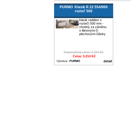
PURMO Klasik R 22 554/900
rozteč 500
klasik radiátor s
roztečí 500 mm -
vhodný za záměnu
s litinovými či
plechovými články
Doporučená cena: 3.454 Kč
Cena: 3.214 Kč
Výrobce:
PURMO
detail