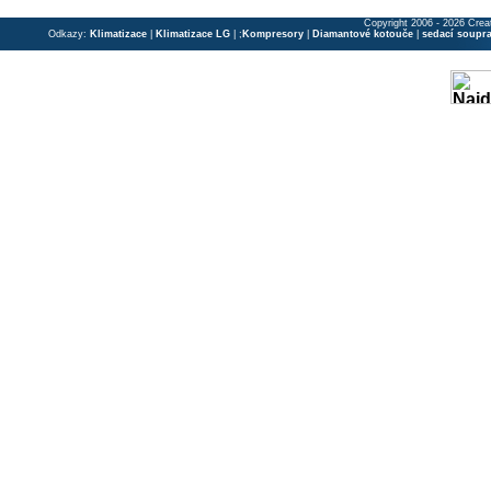
Copyright 2006 - 2026 Crea
Odkazy:
Klimatizace
|
Klimatizace LG
| ;
Kompresory
|
Diamantové kotouče
|
sedací soupr