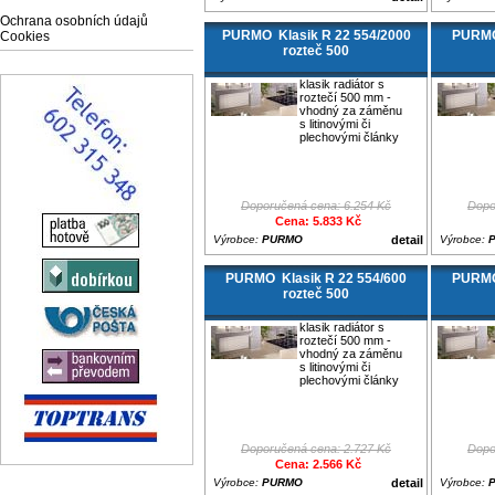
Ochrana osobních údajů
PURMO Klasik R 22 554/2000
PURMO
Cookies
rozteč 500
klasik radiátor s
roztečí 500 mm -
vhodný za záměnu
s litinovými či
plechovými články
Doporučená cena: 6.254 Kč
Dopo
Cena: 5.833 Kč
Výrobce:
PURMO
detail
Výrobce:
PURMO Klasik R 22 554/600
PURMO
rozteč 500
klasik radiátor s
roztečí 500 mm -
vhodný za záměnu
s litinovými či
plechovými články
Doporučená cena: 2.727 Kč
Dopo
Cena: 2.566 Kč
Výrobce:
PURMO
detail
Výrobce: