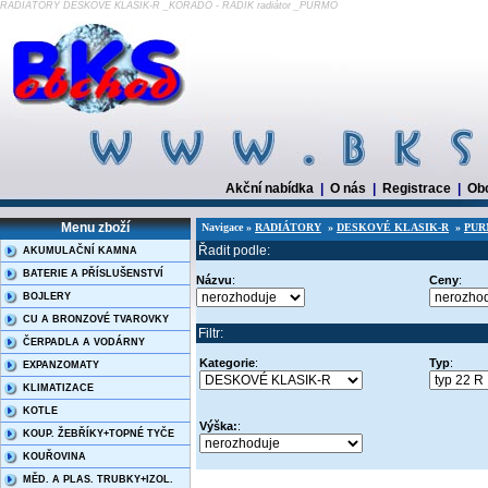
RADIÁTORY DESKOVÉ KLASIK-R _KORADO - RADIK radiátor _PURMO
Akční nabídka
|
O nás
|
Registrace
|
Ob
Menu zboží
Navigace »
RADIÁTORY
»
DESKOVÉ KLASIK-R
»
PU
Řadit podle:
AKUMULAČNÍ KAMNA
BATERIE A PŘÍSLUŠENSTVÍ
Názvu
:
Ceny
:
BOJLERY
CU A BRONZOVÉ TVAROVKY
Filtr:
ČERPADLA A VODÁRNY
Kategorie
:
Typ
:
EXPANZOMATY
KLIMATIZACE
KOTLE
Výška:
:
KOUP. ŽEBŘÍKY+TOPNÉ TYČE
KOUŘOVINA
MĚD. A PLAS. TRUBKY+IZOL.