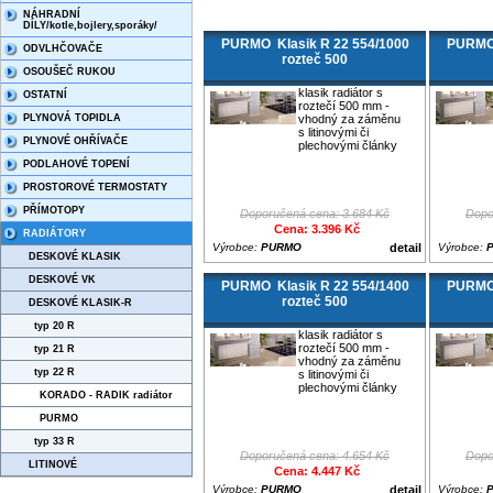
NÁHRADNÍ
DÍLY/kotle,bojlery,sporáky/
PURMO Klasik R 22 554/1000
PURMO 
ODVLHČOVAČE
rozteč 500
OSOUŠEČ RUKOU
klasik radiátor s
OSTATNÍ
roztečí 500 mm -
PLYNOVÁ TOPIDLA
vhodný za záměnu
s litinovými či
PLYNOVÉ OHŘÍVAČE
plechovými články
PODLAHOVÉ TOPENÍ
PROSTOROVÉ TERMOSTATY
PŘÍMOTOPY
Doporučená cena: 3.684 Kč
Dopo
Cena: 3.396 Kč
RADIÁTORY
Výrobce:
PURMO
detail
Výrobce:
DESKOVÉ KLASIK
DESKOVÉ VK
PURMO Klasik R 22 554/1400
PURMO 
rozteč 500
DESKOVÉ KLASIK-R
typ 20 R
klasik radiátor s
roztečí 500 mm -
typ 21 R
vhodný za záměnu
typ 22 R
s litinovými či
plechovými články
KORADO - RADIK radiátor
PURMO
typ 33 R
Doporučená cena: 4.654 Kč
Dopo
LITINOVÉ
Cena: 4.447 Kč
Výrobce:
PURMO
detail
Výrobce: