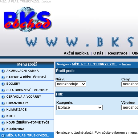
MĚD. A PLAS. TRUBKY+IZOL. Izolace
Akční nabídka
|
O nás
|
Registrace
|
Ob
Menu zboží
Navigace »
MĚD. A PLAS. TRUBKY+IZOL.
»
Izolace
Řadit podle:
AKUMULAČNÍ KAMNA
BATERIE A PŘÍSLUŠENSTVÍ
Názvu
:
Ceny
:
BOJLERY
CU A BRONZOVÉ TVAROVKY
Filtr:
ČERPADLA A VODÁRNY
Kategorie
:
Výrobce
:
EXPANZOMATY
KLIMATIZACE
KOTLE
KOUP. ŽEBŘÍKY+TOPNÉ TYČE
KOUŘOVINA
Nenalezeno žádné zboží. Pokračujte výběrem z menu.
MĚD. A PLAS. TRUBKY+IZOL.