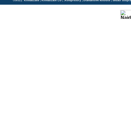
Odkazy:
Klimatizace
|
Klimatizace LG
| ;
Kompresory
|
Diamantové kotouče
|
sedací soupr