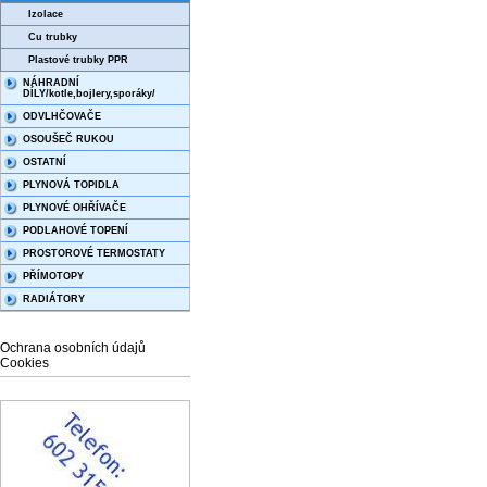
Izolace
Cu trubky
Plastové trubky PPR
NÁHRADNÍ
DÍLY/kotle,bojlery,sporáky/
ODVLHČOVAČE
OSOUŠEČ RUKOU
OSTATNÍ
PLYNOVÁ TOPIDLA
PLYNOVÉ OHŘÍVAČE
PODLAHOVÉ TOPENÍ
PROSTOROVÉ TERMOSTATY
PŘÍMOTOPY
RADIÁTORY
Ochrana osobních údajů
Cookies