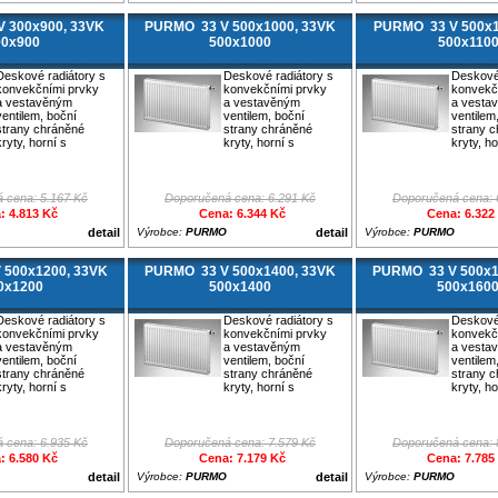
 300x900, 33VK
PURMO 33 V 500x1000, 33VK
PURMO 33 V 500x1
00x900
500x1000
500x110
Deskové radiátory s
Deskové radiátory s
Deskové 
konvekčními prvky
konvekčními prvky
konvekč
a vestavěným
a vestavěným
a vesta
ventilem, boční
ventilem, boční
ventilem
strany chráněné
strany chráněné
strany 
kryty, horní s
kryty, horní s
kryty, ho
 cena: 5.167 Kč
Doporučená cena: 6.291 Kč
Doporučená cena: 
: 4.813 Kč
Cena: 6.344 Kč
Cena: 6.322
detail
Výrobce:
PURMO
detail
Výrobce:
PURMO
 500x1200, 33VK
PURMO 33 V 500x1400, 33VK
PURMO 33 V 500x1
0x1200
500x1400
500x160
Deskové radiátory s
Deskové radiátory s
Deskové 
konvekčními prvky
konvekčními prvky
konvekč
a vestavěným
a vestavěným
a vesta
ventilem, boční
ventilem, boční
ventilem
strany chráněné
strany chráněné
strany 
kryty, horní s
kryty, horní s
kryty, ho
 cena: 6.935 Kč
Doporučená cena: 7.579 Kč
Doporučená cena: 
: 6.580 Kč
Cena: 7.179 Kč
Cena: 7.785
detail
Výrobce:
PURMO
detail
Výrobce:
PURMO