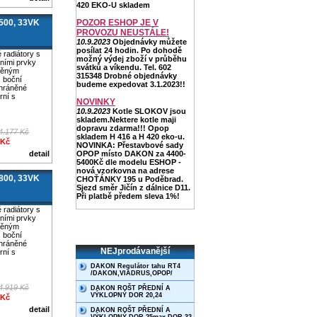
420 EKO-U skladem
500, 33VK
POZOR ESHOP JE V
PROVOZU NEUSTÁLE!
10.9.2023
Objednávky můžete
posílat 24 hodin. Po dohodě
radiátory s
možný výdej zboží v průběhu
ními prvky
svátků a víkendu. Tel. 602
věným
315348 Drobné objednávky
, boční
budeme expedovat 3.1.2023!!
chráněné
rní s
NOVINKY
10.9.2023
Kotle SLOKOV jsou
skladem.Nektere kotle maji
dopravu zdarma!!! Opop
4.177 Kč
skladem H 416 a H 420 eko-u.
 Kč
NOVINKA: Přestavbové sady
detail
OPOP místo DAKON za 4400-
5400Kč dle modelu ESHOP -
nová vzorkovna na adrese
800, 33VK
CHOŤÁNKY 195 u Poděbrad.
Sjezd směr Jičín z dálnice D11.
Při platbě předem sleva 1%!
radiátory s
ními prvky
věným
, boční
chráněné
NEJprodávanější
rní s
DAKON Regulátor tahu RT4
/DAKON,VIADRUS,OPOP/
4.919 Kč
DAKON ROŠT PŘEDNÍ A
VÝKLOPNÝ DOR 20,24
 Kč
detail
DAKON ROŠT PŘEDNÍ A