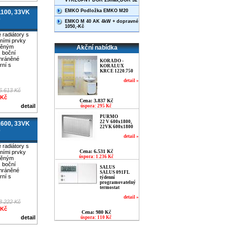
VÝKLOPNÝ DOR 25max,DOR 32
EMKO Podložka EMKO M20
100, 33VK
0
EMKO M 40 AK 4kW + dopravné
1050,-Kč
radiátory s
ními prvky
věným
Akční nabídka
, boční
chráněné
KORADO -
rní s
KORALUX
KRCE 1220.750
detail »
6.613 Kč
 Kč
Cena: 3.837 Kč
detail
úspora: 295 Kč
PURMO
22 V 600x1800,
600, 33VK
22VK 600x1800
0
detail »
radiátory s
Cena: 6.531 Kč
ními prvky
úspora: 1.236 Kč
věným
, boční
SALUS
chráněné
SALUS 091FL
rní s
týdenní
programovatelný
termostat
detail »
8.222 Kč
 Kč
Cena: 980 Kč
detail
úspora: 110 Kč