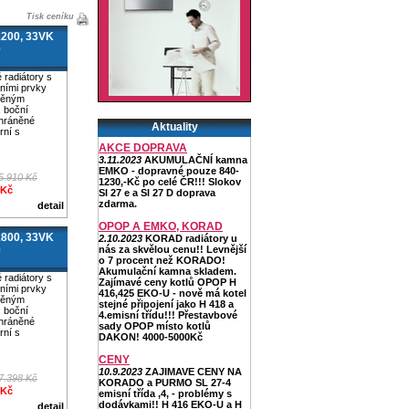
Tisk ceníku
200, 33VK
0
radiátory s
ními prvky
věným
, boční
chráněné
Aktuality
rní s
AKCE DOPRAVA
3.11.2023
AKUMULAČNÍ kamna
EMKO - dopravné pouze 840-
5.910 Kč
1230,-Kč po celé ČR!!! Slokov
 Kč
Sl 27 e a Sl 27 D doprava
zdarma.
detail
OPOP A EMKO, KORAD
800, 33VK
2.10.2023
KORAD radiátory u
0
nás za skvělou cenu!! Levnější
o 7 procent než KORADO!
Akumulační kamna skladem.
radiátory s
Zajímavé ceny kotlů OPOP H
ními prvky
416,425 EKO-U - nově má kotel
věným
stejné připojení jako H 418 a
, boční
4.emisní třídu!!! Přestavbové
chráněné
sady OPOP místo kotlů
rní s
DAKON! 4000-5000Kč
CENY
10.9.2023
ZAJIMAVE CENY NA
7.398 Kč
KORADO a PURMO SL 27-4
 Kč
emisní třída ,4, - problémy s
dodávkami!! H 416 EKO-U a H
detail