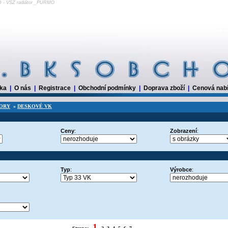
 - VSŽ radiátor _PURMO
dka
|
O nás
|
Registrace
|
Obchodní podmínky
|
Doprava zboží
|
Cenová nab
ORY
»
DESKOVÉ VK
Ceny
:
Zobrazení
:
Typ
:
Výrobce
:
1