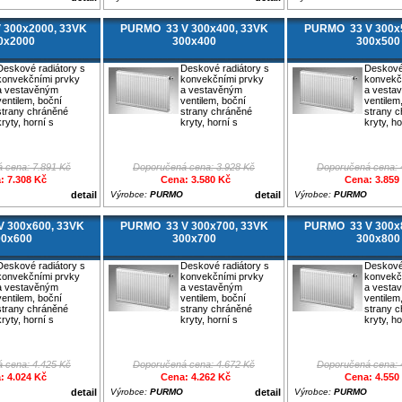
 300x2000, 33VK
PURMO 33 V 300x400, 33VK
PURMO 33 V 300x
0x2000
300x400
300x500
Deskové radiátory s
Deskové radiátory s
Deskové 
konvekčními prvky
konvekčními prvky
konvekč
a vestavěným
a vestavěným
a vesta
ventilem, boční
ventilem, boční
ventilem
strany chráněné
strany chráněné
strany 
kryty, horní s
kryty, horní s
kryty, ho
 cena: 7.891 Kč
Doporučená cena: 3.928 Kč
Doporučená cena: 
: 7.308 Kč
Cena: 3.580 Kč
Cena: 3.859
detail
Výrobce:
PURMO
detail
Výrobce:
PURMO
 300x600, 33VK
PURMO 33 V 300x700, 33VK
PURMO 33 V 300x
00x600
300x700
300x800
Deskové radiátory s
Deskové radiátory s
Deskové 
konvekčními prvky
konvekčními prvky
konvekč
a vestavěným
a vestavěným
a vesta
ventilem, boční
ventilem, boční
ventilem
strany chráněné
strany chráněné
strany 
kryty, horní s
kryty, horní s
kryty, ho
 cena: 4.425 Kč
Doporučená cena: 4.672 Kč
Doporučená cena: 
: 4.024 Kč
Cena: 4.262 Kč
Cena: 4.550
detail
Výrobce:
PURMO
detail
Výrobce:
PURMO