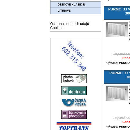
DESKOVÉ KLASIK-R
PURMO 33 V
LITINOVÉ
30
Ochrana osobních údajů
Cookies
Doporučená
Cena
Výrobce:
PURMO
PURMO 33 V
3
Doporučená
Cena
Výrobce:
PURMO