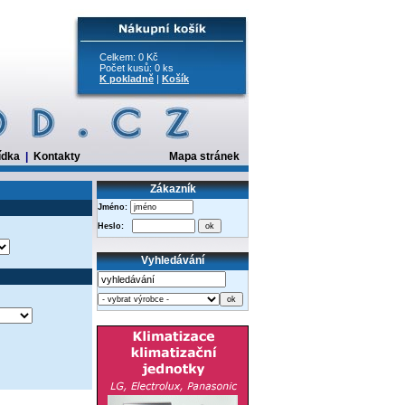
Celkem: 0 Kč
Počet kusů: 0 ks
K pokladně
|
Košík
ídka
|
Kontakty
Mapa stránek
Zákazník
Jméno:
Heslo:
Vyhledávání