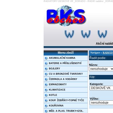
RADIÁTORY DESKOVÉ VK _KORADO - RADIK radiátor _KORAD
Akční nabí
Menu zboží
Navigace »
RADIÁT
Řadit podle:
AKUMULAČNÍ KAMNA
BATERIE A PŘÍSLUŠENSTVÍ
Názvu
:
BOJLERY
CU A BRONZOVÉ TVAROVKY
Filtr:
ČERPADLA A VODÁRNY
Kategorie
:
EXPANZOMATY
KLIMATIZACE
KOTLE
Výška:
:
KOUP. ŽEBŘÍKY+TOPNÉ TYČE
KOUŘOVINA
MĚD. A PLAS. TRUBKY+IZOL.