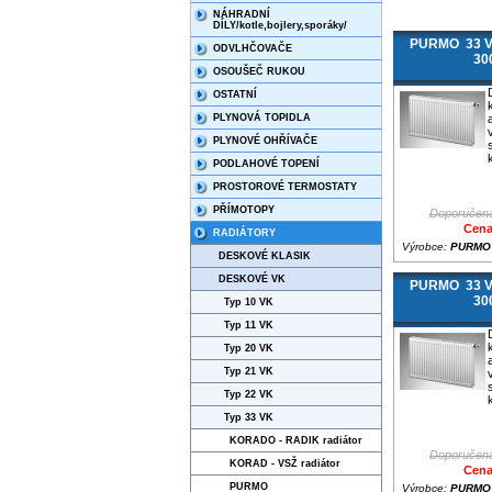
NÁHRADNÍ
DÍLY/kotle,bojlery,sporáky/
PURMO 33 V
ODVLHČOVAČE
30
OSOUŠEČ RUKOU
OSTATNÍ
PLYNOVÁ TOPIDLA
PLYNOVÉ OHŘÍVAČE
PODLAHOVÉ TOPENÍ
PROSTOROVÉ TERMOSTATY
PŘÍMOTOPY
Doporučená
Cena
RADIÁTORY
Výrobce:
PURMO
DESKOVÉ KLASIK
DESKOVÉ VK
PURMO 33 V
30
Typ 10 VK
Typ 11 VK
Typ 20 VK
Typ 21 VK
Typ 22 VK
Typ 33 VK
KORADO - RADIK radiátor
Doporučená
KORAD - VSŽ radiátor
Cena
PURMO
Výrobce:
PURMO