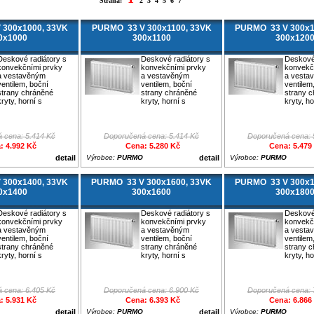
Strana:
2
3
4
5
6
7
 300x1000, 33VK
PURMO 33 V 300x1100, 33VK
PURMO 33 V 300x1
0x1000
300x1100
300x120
Deskové radiátory s
Deskové radiátory s
Deskové 
konvekčními prvky
konvekčními prvky
konvekč
a vestavěným
a vestavěným
a vesta
ventilem, boční
ventilem, boční
ventilem
strany chráněné
strany chráněné
strany 
kryty, horní s
kryty, horní s
kryty, ho
 cena: 5.414 Kč
Doporučená cena: 5.414 Kč
Doporučená cena: 
: 4.992 Kč
Cena: 5.280 Kč
Cena: 5.479
detail
Výrobce:
PURMO
detail
Výrobce:
PURMO
 300x1400, 33VK
PURMO 33 V 300x1600, 33VK
PURMO 33 V 300x1
0x1400
300x1600
300x180
Deskové radiátory s
Deskové radiátory s
Deskové 
konvekčními prvky
konvekčními prvky
konvekč
a vestavěným
a vestavěným
a vesta
ventilem, boční
ventilem, boční
ventilem
strany chráněné
strany chráněné
strany 
kryty, horní s
kryty, horní s
kryty, ho
 cena: 6.405 Kč
Doporučená cena: 6.900 Kč
Doporučená cena: 
: 5.931 Kč
Cena: 6.393 Kč
Cena: 6.866
detail
Výrobce:
PURMO
detail
Výrobce:
PURMO