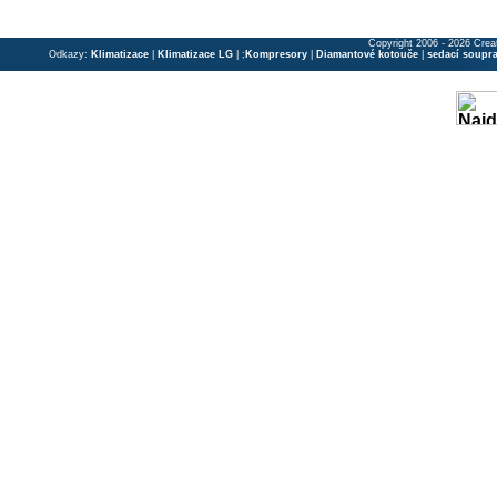
Copyright 2006 - 2026 Crea
Odkazy:
Klimatizace
|
Klimatizace LG
| ;
Kompresory
|
Diamantové kotouče
|
sedací soupr