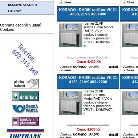
radiátor
radiátor
DESKOVÉ KLASIK-R
KORADO - RADIK radiátor VK 21
KORADO 
LITINOVÉ
4090, 21VK 400x900
41
rozměr 21VK
Ochrana osobních údajů
400x900 mm Model
Cookies
RADIK VK je
deskové otopné
těleso v provedení
VENTIL KOMPAKT,
kt
Doporučená cena: 3.305 Kč
Dopo
Cena: 4.427 Kč
Výrobce:
KORADO - RADIK
detail
Výrobce:
K
radiátor
radiátor
KORADO - RADIK radiátor VK 21
KORADO 
4120, 21VK 400x1200
41
rozměr 21VK
400x1200 mm
Model RADIK VK je
deskové otopné
těleso v provedení
VENTIL KOMPAKT,
k
Doporučená cena: 3.747 Kč
Dopo
Cena: 4.978 Kč
Výrobce:
KORADO - RADIK
detail
Výrobce:
K
radiátor
radiátor