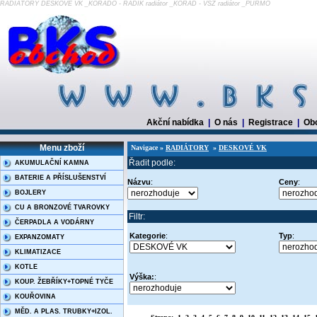
RADIÁTORY DESKOVÉ VK _KORADO - RADIK radiátor _KORAD - VSŽ radiátor _PURMO
Akční nabídka
|
O nás
|
Registrace
|
Ob
Menu zboží
Navigace »
RADIÁTORY
»
DESKOVÉ VK
Řadit podle:
AKUMULAČNÍ KAMNA
BATERIE A PŘÍSLUŠENSTVÍ
Názvu
:
Ceny
:
BOJLERY
CU A BRONZOVÉ TVAROVKY
Filtr:
ČERPADLA A VODÁRNY
Kategorie
:
Typ
:
EXPANZOMATY
KLIMATIZACE
KOTLE
Výška:
:
KOUP. ŽEBŘÍKY+TOPNÉ TYČE
KOUŘOVINA
MĚD. A PLAS. TRUBKY+IZOL.