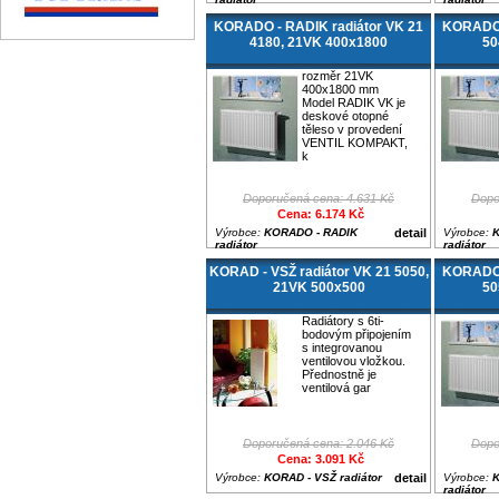
KORADO - RADIK radiátor VK 21
KORADO 
4180, 21VK 400x1800
50
rozměr 21VK
400x1800 mm
Model RADIK VK je
deskové otopné
těleso v provedení
VENTIL KOMPAKT,
k
Doporučená cena: 4.631 Kč
Dopo
Cena: 6.174 Kč
Výrobce:
KORADO - RADIK
detail
Výrobce:
K
radiátor
radiátor
KORAD - VSŽ radiátor VK 21 5050,
KORADO 
21VK 500x500
50
Radiátory s 6ti-
bodovým připojením
s integrovanou
ventilovou vložkou.
Přednostně je
ventilová gar
Doporučená cena: 2.046 Kč
Dopo
Cena: 3.091 Kč
Výrobce:
KORAD - VSŽ radiátor
detail
Výrobce:
K
radiátor