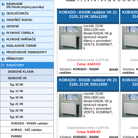
Strana:
1
2
3
4
5
6
7
8
9
10
11
12
13
14
15
NÁHRADNÍ
DÍLY/kotle,bojlery,sporáky/
KORADO - RADIK radiátor VK 21
KORADO 
ODVLHČOVAČE
3120, 21VK 300x1200
31
OSOUŠEČ RUKOU
rozměr 21VK
OSTATNÍ
300x1200 mm
PLYNOVÁ TOPIDLA
Model RADIK VK je
deskové otopné
PLYNOVÉ OHŘÍVAČE
těleso v provedení
VENTIL KOMPAKT,
PODLAHOVÉ TOPENÍ
k
PROSTOROVÉ TERMOSTATY
PŘÍMOTOPY
Doporučená cena: 3.474 Kč
Dopo
Cena: 4.643 Kč
RADIÁTORY
Výrobce:
KORADO - RADIK
detail
Výrobce:
K
DESKOVÉ KLASIK
radiátor
radiátor
DESKOVÉ VK
KORADO - RADIK radiátor VK 21
KORADO 
3180, 21VK 300x1800
32
Typ 10 VK
Typ 11 VK
rozměr 21VK
300x1800 mm
Typ 20 VK
Model RADIK VK je
Typ 21 VK
deskové otopné
těleso v provedení
Typ 22 VK
VENTIL KOMPAKT,
k
Typ 33 VK
KORADO - RADIK radiátor
Doporučená cena: 4.264 Kč
Dopo
KORAD - VSŽ radiátor
Cena: 5.659 Kč
PURMO
Výrobce:
KORADO - RADIK
detail
Výrobce:
K