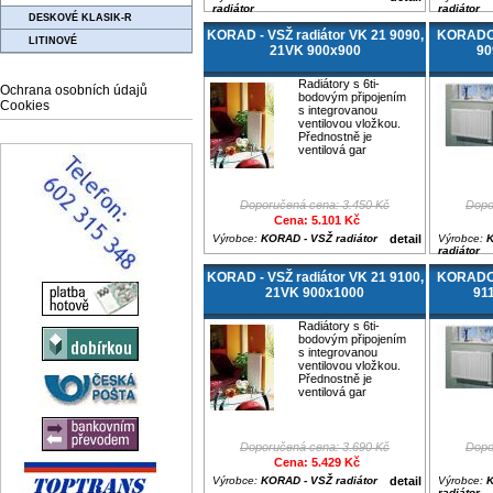
radiátor
radiátor
DESKOVÉ KLASIK-R
KORAD - VSŽ radiátor VK 21 9090,
KORADO 
LITINOVÉ
21VK 900x900
90
Radiátory s 6ti-
Ochrana osobních údajů
bodovým připojením
Cookies
s integrovanou
ventilovou vložkou.
Přednostně je
ventilová gar
Doporučená cena: 3.450 Kč
Dopo
Cena: 5.101 Kč
Výrobce:
KORAD - VSŽ radiátor
detail
Výrobce:
K
radiátor
KORAD - VSŽ radiátor VK 21 9100,
KORADO 
21VK 900x1000
91
Radiátory s 6ti-
bodovým připojením
s integrovanou
ventilovou vložkou.
Přednostně je
ventilová gar
Doporučená cena: 3.690 Kč
Dopo
Cena: 5.429 Kč
Výrobce:
KORAD - VSŽ radiátor
detail
Výrobce:
K
radiátor