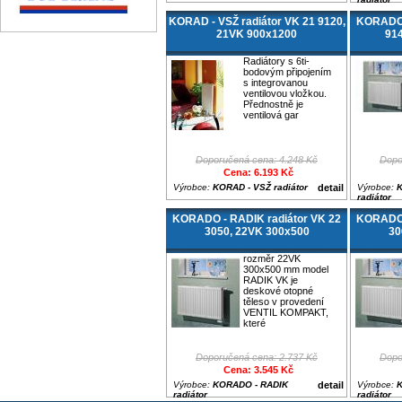
KORAD - VSŽ radiátor VK 21 9120,
KORADO 
21VK 900x1200
91
Radiátory s 6ti-
bodovým připojením
s integrovanou
ventilovou vložkou.
Přednostně je
ventilová gar
Doporučená cena: 4.248 Kč
Dopo
Cena: 6.193 Kč
Výrobce:
KORAD - VSŽ radiátor
detail
Výrobce:
K
radiátor
KORADO - RADIK radiátor VK 22
KORADO 
3050, 22VK 300x500
30
rozměr 22VK
300x500 mm model
RADIK VK je
deskové otopné
těleso v provedení
VENTIL KOMPAKT,
které
Doporučená cena: 2.737 Kč
Dopo
Cena: 3.545 Kč
Výrobce:
KORADO - RADIK
detail
Výrobce:
K
radiátor
radiátor