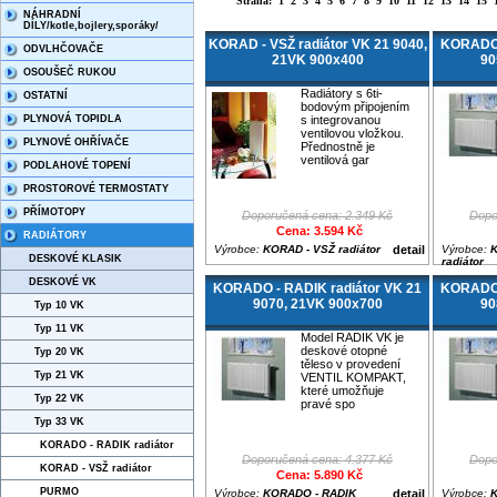
Strana:
1
2
3
4
5
6
7
8
9
10
11
12
13
14
15
NÁHRADNÍ
DÍLY/kotle,bojlery,sporáky/
KORAD - VSŽ radiátor VK 21 9040,
KORADO 
ODVLHČOVAČE
21VK 900x400
90
OSOUŠEČ RUKOU
Radiátory s 6ti-
OSTATNÍ
bodovým připojením
PLYNOVÁ TOPIDLA
s integrovanou
ventilovou vložkou.
PLYNOVÉ OHŘÍVAČE
Přednostně je
ventilová gar
PODLAHOVÉ TOPENÍ
PROSTOROVÉ TERMOSTATY
PŘÍMOTOPY
Doporučená cena: 2.349 Kč
Dopo
Cena: 3.594 Kč
RADIÁTORY
Výrobce:
KORAD - VSŽ radiátor
detail
Výrobce:
K
DESKOVÉ KLASIK
radiátor
DESKOVÉ VK
KORADO - RADIK radiátor VK 21
KORADO 
9070, 21VK 900x700
90
Typ 10 VK
Typ 11 VK
Model RADIK VK je
deskové otopné
Typ 20 VK
těleso v provedení
Typ 21 VK
VENTIL KOMPAKT,
které umožňuje
Typ 22 VK
pravé spo
Typ 33 VK
KORADO - RADIK radiátor
Doporučená cena: 4.377 Kč
Dopo
KORAD - VSŽ radiátor
Cena: 5.890 Kč
PURMO
Výrobce:
KORADO - RADIK
detail
Výrobce:
K