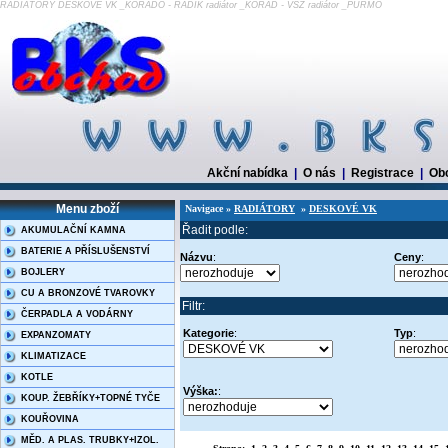
RADIÁTORY DESKOVÉ VK _KORADO - RADIK radiátor _KORAD - VSŽ radiátor _PURMO
Akční nabídka
|
O nás
|
Registrace
|
Ob
Menu zboží
Navigace »
RADIÁTORY
»
DESKOVÉ VK
Řadit podle:
AKUMULAČNÍ KAMNA
BATERIE A PŘÍSLUŠENSTVÍ
Názvu
:
Ceny
:
BOJLERY
CU A BRONZOVÉ TVAROVKY
Filtr:
ČERPADLA A VODÁRNY
Kategorie
:
Typ
:
EXPANZOMATY
KLIMATIZACE
KOTLE
Výška:
:
KOUP. ŽEBŘÍKY+TOPNÉ TYČE
KOUŘOVINA
MĚD. A PLAS. TRUBKY+IZOL.