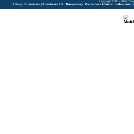
Copyright 2006 - 2026 Crea
Odkazy:
Klimatizace
|
Klimatizace LG
| ;
Kompresory
|
Diamantové kotouče
|
sedací soupr