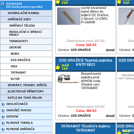
NÁHRADNÍ
DÍLY/kotle,bojlery,sporáky/
suché keramické
topné těleso do
AKUMULAČNÍ KAMNA
bojlerů DZ Dražice,
1 fázové, U=230V,
OHŘÍVAČE VODY
P=1600W
OHŘÍVACÍ TĚLESA
REGULAČNÍ A SPÍNACÍ
PRVKY
Doporučená cena: 597 Kč
Dop
TERMOSTATY
Cena: 520 Kč
OSTATNÍ
Výrobce:
DZD DRAŽICE
detail
Výrobce:
I
MORA
DZD DRAŽICE Tepelná pojistka
DZD DRA
DZD DRAŽICE
KNTP 8823
ISEA
TATRAMAT
Bezpečnostní
pojistka proti
ELTOP
přehřátí vody.
Vhodná i pro
SPORÁKY, TROUBY, VAŘIČE
TATRAMAT.
ELEKTRICKÉ PŘÍMOTOPY
KOTLE NA TUHÁ PALIVA
ODVLHČOVAČE
Doporučená cena: 410 Kč
Dop
OSOUŠEČ RUKOU
Cena: 360 Kč
Výrobce:
DZD DRAŽICE
detail
Výrobce:
OSTATNÍ
PLYNOVÁ TOPIDLA
TATRAMAT Těsnění k bojleru
DZD DRAŽ
PLYNOVÉ OHŘÍVAČE
TATRAMAT
kerami