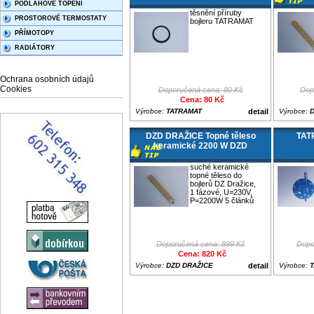
PODLAHOVÉ TOPENÍ
těsnění příruby
PROSTOROVÉ TERMOSTATY
bojleru TATRAMAT
PŘÍMOTOPY
RADIÁTORY
Ochrana osobních údajů
Cookies
Doporučená cena: 80 Kč
Dop
Cena: 80 Kč
Výrobce:
TATRAMAT
detail
Výrobce:
DZD DRAŽICE Topné těleso
TAT
keramické 2200 W DZD
suché keramické
topné těleso do
bojlerů DZ Dražice,
1 fázové, U=230V,
P=2200W 5 článků
Doporučená cena: 899 Kč
Dopo
Cena: 820 Kč
Výrobce:
DZD DRAŽICE
detail
Výrobce: