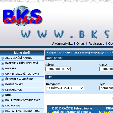
NÁHRADNÍ DÍLY/kotle,bojlery,sporáky/ OHŘÍVAČE VODY _MORA _DZD DRAŽICE _ISEA _TATRAMAT 
Akční nabídka
|
O nás
|
Registrace
|
Ob
Menu zboží
Navigace »
NÁHRADNÍ DÍLY/kotle,bojlery,sporáky/
»
OHŘ
Řadit podle:
AKUMULAČNÍ KAMNA
BATERIE A PŘÍSLUŠENSTVÍ
Názvu
:
Ceny
:
BOJLERY
CU A BRONZOVÉ TVAROVKY
Filtr:
ČERPADLA A VODÁRNY
Kategorie
:
Typ
:
EXPANZOMATY
KLIMATIZACE
KOTLE
KOUP. ŽEBŘÍKY+TOPNÉ TYČE
KOUŘOVINA
DZD DRAŽICE Těleso topné
ISEA
MĚD. A PLAS. TRUBKY+IZOL.
dražice keramické 1600 W
GENERAL 