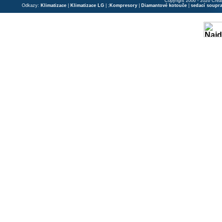
Copyright 2006 - 2026 Crea
Odkazy:
Klimatizace
|
Klimatizace LG
| ;
Kompresory
|
Diamantové kotouče
|
sedací soupr