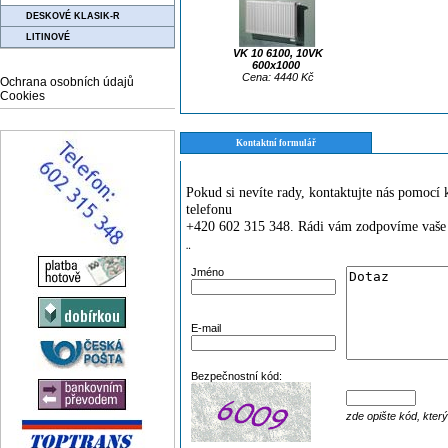
DESKOVÉ KLASIK-R
LITINOVÉ
VK 10 6100, 10VK
600x1000
Cena: 4440 Kč
Ochrana osobních údajů
Cookies
Kontaktní formulář
Pokud si nevíte rady, kontaktujte nás pomoc
telefonu
+420 602 315 348. Rádi vám zodpovíme vaše 
¨
Jméno
E-mail
Bezpečnostní kód:
zde opište kód, kter