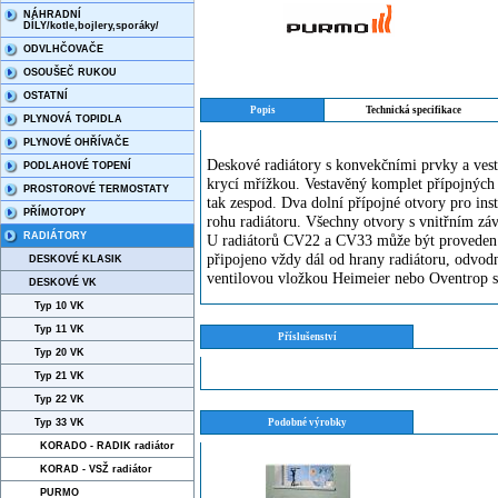
NÁHRADNÍ
DÍLY/kotle,bojlery,sporáky/
ODVLHČOVAČE
OSOUŠEČ RUKOU
OSTATNÍ
Popis
Technická specifikace
PLYNOVÁ TOPIDLA
PLYNOVÉ OHŘÍVAČE
Deskové radiátory s konvekčními prvky a vest
PODLAHOVÉ TOPENÍ
krycí mřížkou. Vestavěný komplet přípojných 
PROSTOROVÉ TERMOSTATY
tak zespod. Dva dolní přípojné otvory pro ins
PŘÍMOTOPY
rohu radiátoru. Všechny otvory s vnitřním zá
RADIÁTORY
U radiátorů CV22 a CV33 může být proveden ta
připojeno vždy dál od hrany radiátoru, odvodn
DESKOVÉ KLASIK
ventilovou vložkou Heimeier nebo Oventrop 
DESKOVÉ VK
Typ 10 VK
Typ 11 VK
Příslušenství
Typ 20 VK
Typ 21 VK
Typ 22 VK
Typ 33 VK
Podobné výrobky
KORADO - RADIK radiátor
KORAD - VSŽ radiátor
PURMO