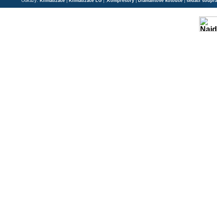
Odkazy:
Klimatizace
|
Klimatizace LG
| ;
Kompresory
|
Diamantové kotouče
|
sedací soupr