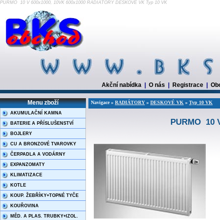
PURMO 10 V 600x1000, 10VK 600x1000 RADIÁTORY DESKOVÉ VK Typ 10 VK
Akční nabídka
|
O nás
|
Registrace
|
Ob
Menu zboží
Navigace »
RADIÁTORY
»
DESKOVÉ VK
»
Typ 10 VK
AKUMULAČNÍ KAMNA
PURMO 10 V 
BATERIE A PŘÍSLUŠENSTVÍ
BOJLERY
CU A BRONZOVÉ TVAROVKY
ČERPADLA A VODÁRNY
EXPANZOMATY
KLIMATIZACE
KOTLE
KOUP. ŽEBŘÍKY+TOPNÉ TYČE
KOUŘOVINA
MĚD. A PLAS. TRUBKY+IZOL.