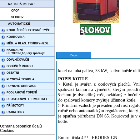
NA TUHÁ PALIVA 1
OPOP
SLOKOV
AUTOMATICKÉ
KOUP. ŽEBŘÍKY+TOPNÉ TYČE
KOUŘOVINA
MĚD. A PLAS. TRUBKY+IZOL.
NÁHRADNÍ
DÍLY/kotle,bojlery,sporáky/
Popis
ODVLHČOVAČE
OSOUŠEČ RUKOU
kotel na tuhá paliva, 33 kW, palivo hnědé uhl
OSTATNÍ
POPIS KOTLE
PLYNOVÁ TOPIDLA
> Kotel je svařen z ocelových plechů. Vni
PLYNOVÉ OHŘÍVAČE
spalovací komoru a výměník, kterým proudí 
PODLAHOVÉ TOPENÍ
šachtou je dvoudílný rošt, ovládaný z boční
PROSTOROVÉ TERMOSTATY
do spalovací komory zvyšuje účinnost kotle.
> Primární vzduch je přiváděn pod rošt regul
PŘÍMOTOPY
ručně nebo automatickým regulátorem, který j
RADIÁTORY
je opatřen přírubami DN 65. Kouřovod je v os
kotle.
Ochrana osobních údajů
Cookies
Emisní třída 4!!! EKODESIGN