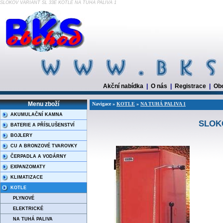
SLOKOV VARIANT SL 33E KOTLE NA TUHÁ PALIVA 1
Akční nabídka
|
O nás
|
Registrace
|
Ob
Menu zboží
Navigace »
KOTLE
»
NA TUHÁ PALIVA 1
AKUMULAČNÍ KAMNA
SLOK
BATERIE A PŘÍSLUŠENSTVÍ
BOJLERY
CU A BRONZOVÉ TVAROVKY
ČERPADLA A VODÁRNY
EXPANZOMATY
KLIMATIZACE
KOTLE
PLYNOVÉ
ELEKTRICKÉ
NA TUHÁ PALIVA