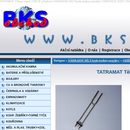
TATRAMAT Těleso topné 1750 W přírubové NÁHRADNÍ DÍLY/kotle,bojlery,sporáky/ OHŘÍVAČE VODY 
Akční nabídka
|
O nás
|
Registrace
|
Ob
Menu zboží
Navigace »
NÁHRADNÍ DÍLY/kotle,bojlery,sporáky/
»
OHŘ
AKUMULAČNÍ KAMNA
TATRAMAT Těl
BATERIE A PŘÍSLUŠENSTVÍ
BOJLERY
CU A BRONZOVÉ TVAROVKY
ČERPADLA A VODÁRNY
EXPANZOMATY
KLIMATIZACE
KOTLE
KOUP. ŽEBŘÍKY+TOPNÉ TYČE
KOUŘOVINA
MĚD. A PLAS. TRUBKY+IZOL.