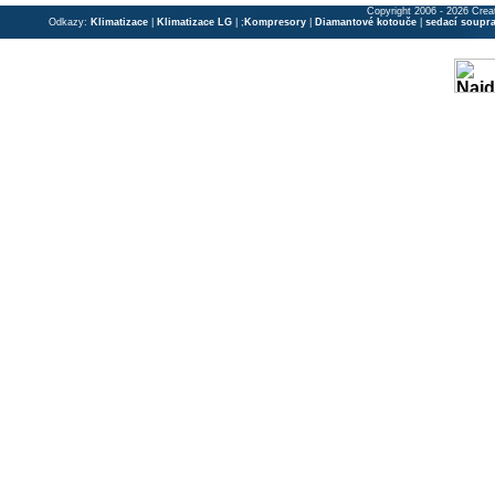
Copyright 2006 - 2026 Crea
Odkazy:
Klimatizace
|
Klimatizace LG
| ;
Kompresory
|
Diamantové kotouče
|
sedací soupr