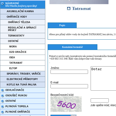
NÁHRADNÍ
DÍLY/kotle,bojlery,sporáky/
AKUMULAČNÍ KAMNA
OHŘÍVAČE VODY
OHŘÍVACÍ TĚLESA
Popis
REGULAČNÍ A SPÍNACÍ
PRVKY
těleso pro přímý ohřev vody do bojlerů TATRAMAT, bez závitu, 
TERMOSTATY
OSTATNÍ
MORA
Kontaktní formulář
DZD DRAŽICE
Pokud si nevíte rady, kontaktujte nás pomocí kontaktního formulá
ISEA
+420 602 315 348. Rádi vám zodpovíme vaše dotazy.
TATRAMAT
¨
Jméno
ELTOP
SPORÁKY, TROUBY, VAŘIČE
ELEKTRICKÉ PŘÍMOTOPY
E-mail
KOTLE NA TUHÁ PALIVA
ODVLHČOVAČE
Bezpečnostní kód:
OSOUŠEČ RUKOU
OSTATNÍ
zde opište kód, kter
PLYNOVÁ TOPIDLA
PLYNOVÉ OHŘÍVAČE