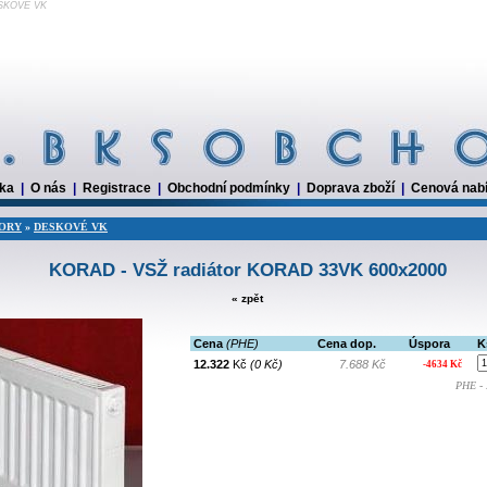
ESKOVÉ VK
dka
|
O nás
|
Registrace
|
Obchodní podmínky
|
Doprava zboží
|
Cenová nab
ORY
»
DESKOVÉ VK
KORAD - VSŽ radiátor KORAD 33VK 600x2000
« zpět
Cena
(PHE)
Cena dop.
Úspora
K
12.322
Kč
(0 Kč)
7.688 Kč
-4634 Kč
PHE - 