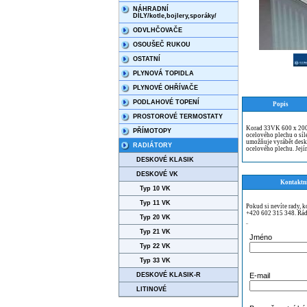
NÁHRADNÍ
DÍLY/kotle,bojlery,sporáky/
ODVLHČOVAČE
OSOUŠEČ RUKOU
OSTATNÍ
PLYNOVÁ TOPIDLA
PLYNOVÉ OHŘÍVAČE
PODLAHOVÉ TOPENÍ
Popis
PROSTOROVÉ TERMOSTATY
Korad 33VK 600 x 2000
PŘÍMOTOPY
ocelového plechu o sí
umožňuje vyrábět desk
RADIÁTORY
ocelového plechu. Její
DESKOVÉ KLASIK
DESKOVÉ VK
Kontaktn
Typ 10 VK
Typ 11 VK
Pokud si nevíte rady, 
+420 602 315 348. Rád
Typ 20 VK
¨
Typ 21 VK
Jméno
Typ 22 VK
Typ 33 VK
DESKOVÉ KLASIK-R
E-mail
LITINOVÉ