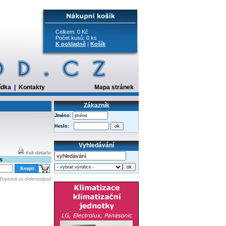
Celkem: 0 Kč
Počet kusů: 0 ks
K pokladně
|
Košík
ídka
|
Kontakty
Mapa stránek
Zákazník
Jméno:
Heslo:
Vyhledávání
tisk detailu
s
Poplatek za elektroodpad