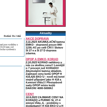
Aktuality
Dodání: Do 2 dnů
AKCE DOPRAVA
3.11.2023
AKUMULAČNÍ kamna
EMKO - dopravné pouze 840-
rad jsou vyráběny z
 33,33 mm; což
1230,-Kč po celé ČR!!! Slokov
plocha vyrobená z
Sl 27 e a Sl 27 D doprava
zdarma.
OPOP A EMKO, KORAD
2.10.2023
KORAD radiátory u
nás za skvělou cenu!! Levnější
o 7 procent než KORADO!
Akumulační kamna skladem.
Zajímavé ceny kotlů OPOP H
416,425 EKO-U - nově má kotel
stejné připojení jako H 418 a
4.emisní třídu!!! Přestavbové
sady OPOP místo kotlů
DAKON! 4000-5000Kč
CENY
10.9.2023
ZAJIMAVE CENY NA
KORADO a PURMO SL 27-4
emisní třída ,4, - problémy s
dodávkami!! H 416 EKO-U a H