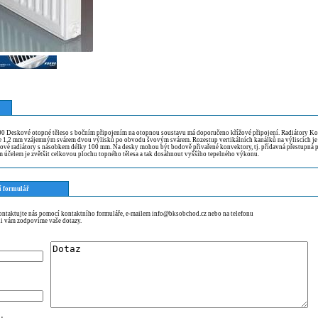
 Deskové otopné těleso s bočním připojením na otopnou soustavu má doporučeno křížové připojení. Radiátory Ko
le 1,2 mm vzájemným svárem dvou výlisků po obvodu švovým svárem. Rozestup vertikálních kanálků na výliscích je
ové radiátory s násobkem délky 100 mm. Na desky mohou být bodově přivařené konvektory, tj. přídavná přestupná 
m účelem je zvětšit celkovou plochu topného tělesa a tak dosáhnout vyššího tepelného výkonu.
í formulář
kontaktujte nás pomocí kontaktního formuláře, e-mailem info@bksobchod.cz nebo na telefonu
i vám zodpovíme vaše dotazy.