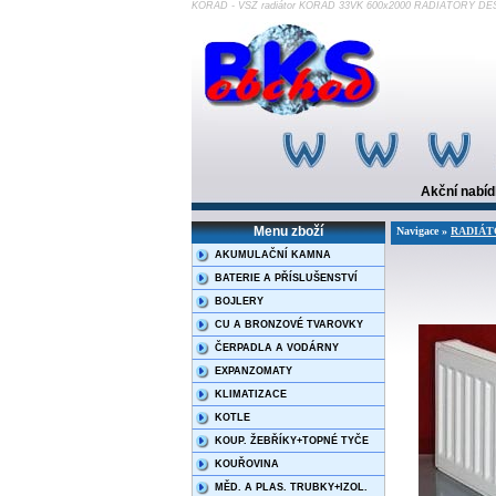
KORAD - VSŽ radiátor KORAD 33VK 600x2000 RADIÁTORY D
Akční nabí
Menu zboží
Navigace »
RADIÁT
AKUMULAČNÍ KAMNA
BATERIE A PŘÍSLUŠENSTVÍ
BOJLERY
CU A BRONZOVÉ TVAROVKY
ČERPADLA A VODÁRNY
EXPANZOMATY
KLIMATIZACE
KOTLE
KOUP. ŽEBŘÍKY+TOPNÉ TYČE
KOUŘOVINA
MĚD. A PLAS. TRUBKY+IZOL.