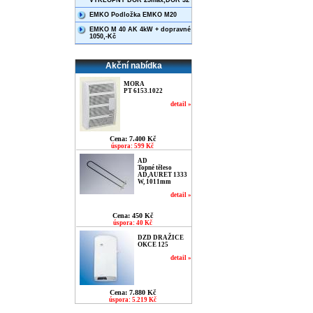
VÝKLOPNÝ DOR 25max,DOR 32
EMKO Podložka EMKO M20
EMKO M 40 AK 4kW + dopravné
1050,-Kč
Akční nabídka
MORA
PT 6153.1022
detail »
Cena: 7.400 Kč
úspora: 599 Kč
AD
Topné těleso
AD,AURET 1333
W, 1011mm
detail »
Cena: 450 Kč
úspora: 40 Kč
DZD DRAŽICE
OKCE 125
detail »
Cena: 7.880 Kč
úspora: 5.219 Kč