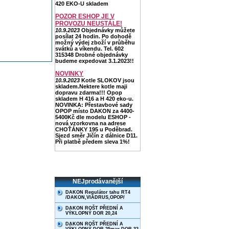
420 EKO-U skladem
POZOR ESHOP JE V
PROVOZU NEUSTÁLE!
10.9.2023
Objednávky můžete
posílat 24 hodin. Po dohodě
možný výdej zboží v průběhu
svátků a víkendu. Tel. 602
315348 Drobné objednávky
budeme expedovat 3.1.2023!!
NOVINKY
10.9.2023
Kotle SLOKOV jsou
skladem.Nektere kotle maji
dopravu zdarma!!! Opop
skladem H 416 a H 420 eko-u.
NOVINKA: Přestavbové sady
OPOP místo DAKON za 4400-
5400Kč dle modelu ESHOP -
nová vzorkovna na adrese
CHOŤÁNKY 195 u Poděbrad.
Sjezd směr Jičín z dálnice D11.
Při platbě předem sleva 1%!
NEJprodávanější
DAKON Regulátor tahu RT4
/DAKON,VIADRUS,OPOP/
DAKON ROŠT PŘEDNÍ A
VÝKLOPNÝ DOR 20,24
DAKON ROŠT PŘEDNÍ A