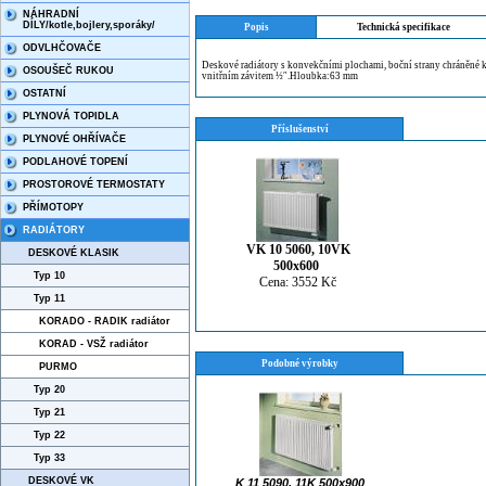
NÁHRADNÍ
DÍLY/kotle,bojlery,sporáky/
Popis
Technická specifikace
ODVLHČOVAČE
Deskové radiátory s konvekčními plochami, boční strany chráněné kry
OSOUŠEČ RUKOU
vnitřním závitem ½″.Hloubka:63 mm
OSTATNÍ
PLYNOVÁ TOPIDLA
Příslušenství
PLYNOVÉ OHŘÍVAČE
PODLAHOVÉ TOPENÍ
PROSTOROVÉ TERMOSTATY
PŘÍMOTOPY
RADIÁTORY
VK 10 5060, 10VK
DESKOVÉ KLASIK
500x600
Typ 10
Cena: 3552 Kč
Typ 11
KORADO - RADIK radiátor
KORAD - VSŽ radiátor
Podobné výrobky
PURMO
Typ 20
Typ 21
Typ 22
Typ 33
DESKOVÉ VK
K 11 5090, 11K 500x900