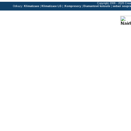
Copyright 2006 - 2026 Crea
Odkazy:
Klimatizace
|
Klimatizace LG
| ;
Kompresory
|
Diamantové kotouče
|
sedací soupr