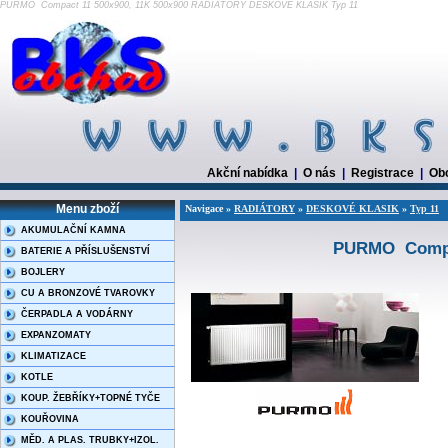
PURMO Compact 11 500x900, 11K 500x900 RADIÁTORY DESKOVÉ KLASIK Typ 11
Akční nabídka
|
O nás
|
Registrace
|
Ob
Menu zboží
Navigace »
RADIÁTORY
»
DESKOVÉ KLASIK
»
Typ 11
AKUMULAČNÍ KAMNA
PURMO Compac
BATERIE A PŘÍSLUŠENSTVÍ
BOJLERY
CU A BRONZOVÉ TVAROVKY
ČERPADLA A VODÁRNY
EXPANZOMATY
KLIMATIZACE
KOTLE
KOUP. ŽEBŘÍKY+TOPNÉ TYČE
KOUŘOVINA
MĚD. A PLAS. TRUBKY+IZOL.