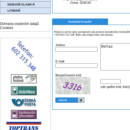
Cena: 3239 Kč
DESKOVÉ KLASIK-R
LITINOVÉ
Kontaktní formulář
Ochrana osobních údajů
Cookies
Pokud si nevíte rady, kontaktujte nás pomocí kontaktního formulář
+420 602 315 348. Rádi vám zodpovíme vaše dotazy.
¨
Jméno
E-mail
Bezpečnostní kód:
zde opište kód, kter