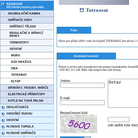
NÁHRADNÍ
DÍLY/kotle,bojlery,sporáky/
AKUMULAČNÍ KAMNA
OHŘÍVAČE VODY
OHŘÍVACÍ TĚLESA
Popis
REGULAČNÍ A SPÍNACÍ
PRVKY
těleso pro přímý ohřev vody do bojlerů TATRAMAT, bez závitu, 
TERMOSTATY
OSTATNÍ
MORA
Kontaktní formulář
DZD DRAŽICE
Pokud si nevíte rady, kontaktujte nás pomocí kontaktního formulá
ISEA
+420 602 315 348. Rádi vám zodpovíme vaše dotazy.
TATRAMAT
¨
Jméno
ELTOP
SPORÁKY, TROUBY, VAŘIČE
ELEKTRICKÉ PŘÍMOTOPY
E-mail
KOTLE NA TUHÁ PALIVA
ODVLHČOVAČE
Bezpečnostní kód:
OSOUŠEČ RUKOU
OSTATNÍ
zde opište kód, kter
PLYNOVÁ TOPIDLA
PLYNOVÉ OHŘÍVAČE