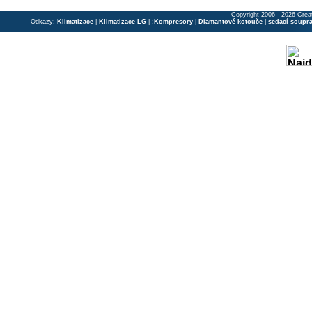
Copyright 2006 - 2026 Crea
Odkazy:
Klimatizace
|
Klimatizace LG
| ;
Kompresory
|
Diamantové kotouče
|
sedací soupr