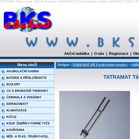
TATRAMAT Těleso topné 2400 W přírubové NÁHRADNÍ DÍLY/kotle,bojlery,sporáky/ OHŘÍVAČE VODY 
Akční nabídka
|
O nás
|
Registrace
|
Ob
Menu zboží
Navigace »
NÁHRADNÍ DÍLY/kotle,bojlery,sporáky/
»
OHŘ
AKUMULAČNÍ KAMNA
TATRAMAT Těl
BATERIE A PŘÍSLUŠENSTVÍ
BOJLERY
CU A BRONZOVÉ TVAROVKY
ČERPADLA A VODÁRNY
EXPANZOMATY
KLIMATIZACE
KOTLE
KOUP. ŽEBŘÍKY+TOPNÉ TYČE
KOUŘOVINA
MĚD. A PLAS. TRUBKY+IZOL.