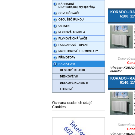
NÁHRADNÍ
DÍLY/kotle,bojlery,sporáky/
KORADO - RAD
ODVLHČOVAČE
6100, 1
OSOUŠEČ RUKOU
OSTATNÍ
PLYNOVÁ TOPIDLA
PLYNOVÉ OHŘÍVAČE
PODLAHOVÉ TOPENÍ
PROSTOROVÉ TERMOSTATY
PŘÍMOTOPY
Doporučená
Cena
RADIÁTORY
Výrobce:
KORADO
DESKOVÉ KLASIK
radiátor
DESKOVÉ VK
KORADO - RAD
6140, 1
DESKOVÉ KLASIK-R
LITINOVÉ
Ochrana osobních údajů
Cookies
Doporučená
Cena
Výrobce:
KORADO