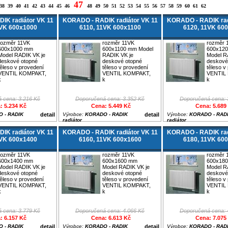
47
38
39
40
41
42
43
44
45
46
48
49
50
51
52
53
54
55
56
57
58
59
60
61
62
IK radiátor VK 11
KORADO - RADIK radiátor VK 11
KORADO - RADIK rad
1VK 600x1000
6110, 11VK 600x1100
6120, 11VK 60
rozměr 11VK
rozměr 11VK
rozměr 
600x1000 mm
600x1100 mm Model
600x12
Model RADIK VK je
RADIK VK je
Model R
deskové otopné
deskové otopné
deskové
těleso v provedení
těleso v provedení
těleso v
VENTIL KOMPAKT,
VENTIL KOMPAKT,
VENTIL
k
k
k
 cena: 3.216 Kč
Doporučená cena: 3.352 Kč
Doporučená cena: 
: 5.234 Kč
Cena: 5.449 Kč
Cena: 5.689
 - RADIK
detail
Výrobce:
KORADO - RADIK
detail
Výrobce:
KORADO - RAD
radiátor
radiátor
IK radiátor VK 11
KORADO - RADIK radiátor VK 11
KORADO - RADIK rad
1VK 600x1400
6160, 11VK 600x1600
6180, 11VK 60
rozměr 11VK
rozměr 11VK
rozměr 
600x1400 mm
600x1600 mm
600x18
Model RADIK VK je
Model RADIK VK je
Model R
deskové otopné
deskové otopné
deskové
těleso v provedení
těleso v provedení
těleso v
VENTIL KOMPAKT,
VENTIL KOMPAKT,
VENTIL
k
k
k
 cena: 3.779 Kč
Doporučená cena: 4.066 Kč
Doporučená cena: 
: 6.157 Kč
Cena: 6.613 Kč
Cena: 7.075
 - RADIK
detail
Výrobce:
KORADO - RADIK
detail
Výrobce:
KORADO - RAD