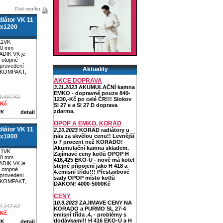
Tisk ceníku
iátor VK 11
0x1200
11VK
00 mm
ADIK VK je
 otopné
 provedení
Aktuality
 KOMPAKT,
AKCE DOPRAVA
3.11.2023
AKUMULAČNÍ kamna
EMKO - dopravné pouze 840-
3.497 Kč
1230,-Kč po celé ČR!!! Slokov
 Kč
Sl 27 e a Sl 27 D doprava
zdarma.
IK
detail
OPOP A EMKO, KORAD
iátor VK 11
2.10.2023
KORAD radiátory u
0x1800
nás za skvělou cenu!! Levnější
o 7 procent než KORADO!
Akumulační kamna skladem.
11VK
Zajímavé ceny kotlů OPOP H
00 mm
416,425 EKO-U - nově má kotel
ADIK VK je
stejné připojení jako H 418 a
 otopné
4.emisní třídu!!! Přestavbové
 provedení
sady OPOP místo kotlů
 KOMPAKT,
DAKON! 4000-5000Kč
CENY
10.9.2023
ZAJIMAVE CENY NA
4.347 Kč
KORADO a PURMO SL 27-4
 Kč
emisní třída ,4, - problémy s
dodávkami!! H 416 EKO-U a H
IK
detail