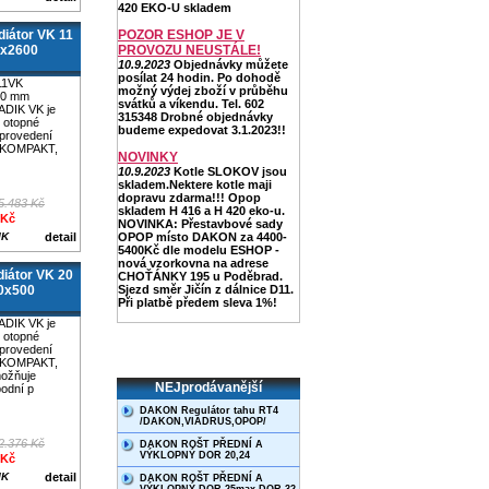
420 EKO-U skladem
iátor VK 11
POZOR ESHOP JE V
0x2600
PROVOZU NEUSTÁLE!
10.9.2023
Objednávky můžete
posílat 24 hodin. Po dohodě
11VK
možný výdej zboží v průběhu
00 mm
svátků a víkendu. Tel. 602
ADIK VK je
315348 Drobné objednávky
 otopné
budeme expedovat 3.1.2023!!
 provedení
 KOMPAKT,
NOVINKY
10.9.2023
Kotle SLOKOV jsou
skladem.Nektere kotle maji
dopravu zdarma!!! Opop
5.483 Kč
skladem H 416 a H 420 eko-u.
 Kč
NOVINKA: Přestavbové sady
IK
detail
OPOP místo DAKON za 4400-
5400Kč dle modelu ESHOP -
nová vzorkovna na adrese
iátor VK 20
CHOŤÁNKY 195 u Poděbrad.
0x500
Sjezd směr Jičín z dálnice D11.
Při platbě předem sleva 1%!
ADIK VK je
 otopné
 provedení
 KOMPAKT,
možňuje
NEJprodávanější
odní p
DAKON Regulátor tahu RT4
/DAKON,VIADRUS,OPOP/
2.376 Kč
DAKON ROŠT PŘEDNÍ A
VÝKLOPNÝ DOR 20,24
 Kč
IK
detail
DAKON ROŠT PŘEDNÍ A