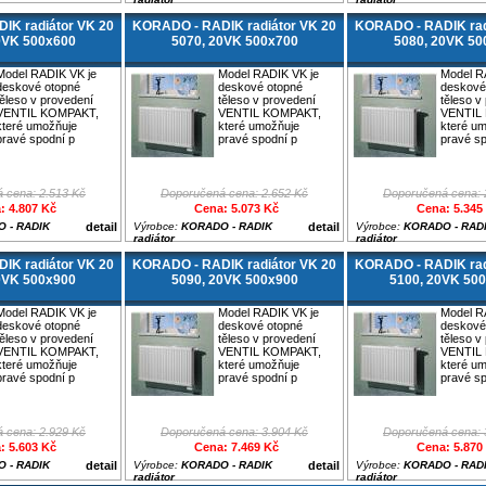
IK radiátor VK 20
KORADO - RADIK radiátor VK 20
KORADO - RADIK rad
0VK 500x600
5070, 20VK 500x700
5080, 20VK 50
Model RADIK VK je
Model RADIK VK je
Model R
deskové otopné
deskové otopné
deskové
těleso v provedení
těleso v provedení
těleso v
VENTIL KOMPAKT,
VENTIL KOMPAKT,
VENTIL
které umožňuje
které umožňuje
které u
pravé spodní p
pravé spodní p
pravé sp
 cena: 2.513 Kč
Doporučená cena: 2.652 Kč
Doporučená cena: 
: 4.807 Kč
Cena: 5.073 Kč
Cena: 5.345
 - RADIK
detail
Výrobce:
KORADO - RADIK
detail
Výrobce:
KORADO - RAD
radiátor
radiátor
IK radiátor VK 20
KORADO - RADIK radiátor VK 20
KORADO - RADIK rad
0VK 500x900
5090, 20VK 500x900
5100, 20VK 50
Model RADIK VK je
Model RADIK VK je
Model R
deskové otopné
deskové otopné
deskové
těleso v provedení
těleso v provedení
těleso v
VENTIL KOMPAKT,
VENTIL KOMPAKT,
VENTIL
které umožňuje
které umožňuje
které u
pravé spodní p
pravé spodní p
pravé sp
 cena: 2.929 Kč
Doporučená cena: 3.904 Kč
Doporučená cena: 
: 5.603 Kč
Cena: 7.469 Kč
Cena: 5.870
 - RADIK
detail
Výrobce:
KORADO - RADIK
detail
Výrobce:
KORADO - RAD
radiátor
radiátor