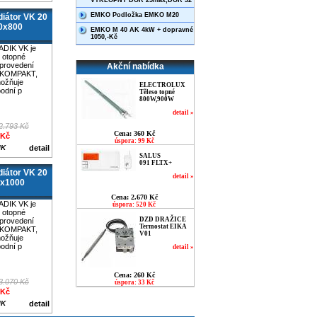
VÝKLOPNÝ DOR 25max,DOR 32
EMKO Podložka EMKO M20
iátor VK 20
0x800
EMKO M 40 AK 4kW + dopravné
1050,-Kč
ADIK VK je
 otopné
 provedení
Akční nabídka
 KOMPAKT,
možňuje
ELECTROLUX
odní p
Těleso topné
800W,900W
detail »
2.793 Kč
Cena: 360 Kč
 Kč
úspora: 99 Kč
IK
detail
SALUS
091 FLTX+
iátor VK 20
detail »
0x1000
Cena: 2.670 Kč
ADIK VK je
úspora: 520 Kč
 otopné
DZD DRAŽICE
 provedení
Termostat EIKA
 KOMPAKT,
V01
možňuje
odní p
detail »
Cena: 260 Kč
3.070 Kč
úspora: 33 Kč
 Kč
IK
detail