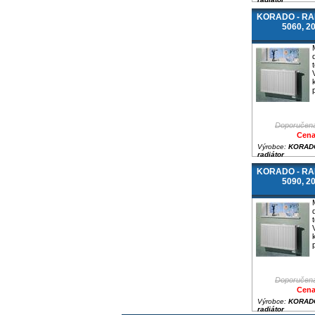
KORADO - RAD
5060, 2
Doporučená
Cena
Výrobce:
KORADO
radiátor
KORADO - RAD
5090, 2
Doporučená
Cena
Výrobce:
KORADO
radiátor