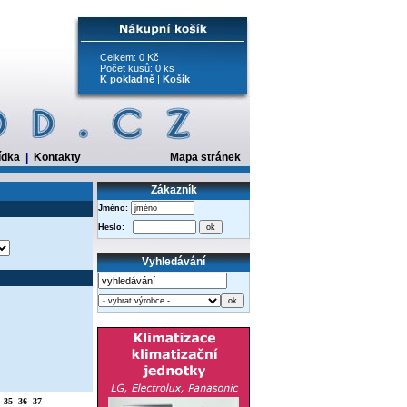
Celkem: 0 Kč
Počet kusů: 0 ks
K pokladně
|
Košík
ídka
|
Kontakty
Mapa stránek
Zákazník
Jméno:
Heslo:
Vyhledávání
35
36
37