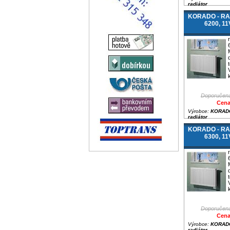
radiátor
KORADO - RAD
6200, 1
Doporučená
Cena
Výrobce:
KORADO
radiátor
KORADO - RAD
6300, 1
Doporučená
Cena
Výrobce:
KORADO
radiátor