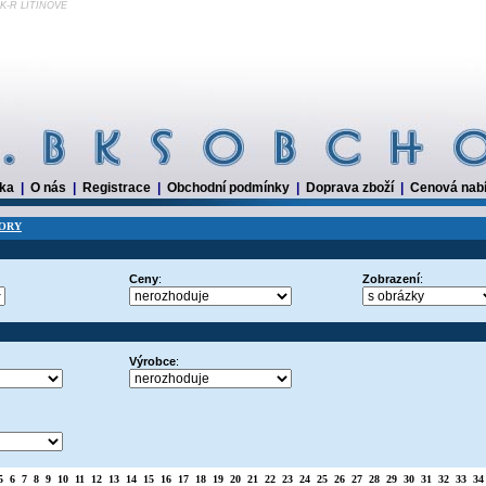
K-R LITINOVÉ
dka
|
O nás
|
Registrace
|
Obchodní podmínky
|
Doprava zboží
|
Cenová nab
ORY
Ceny
:
Zobrazení
:
Výrobce
:
5
6
7
8
9
10
11
12
13
14
15
16
17
18
19
20
21
22
23
24
25
26
27
28
29
30
31
32
33
34