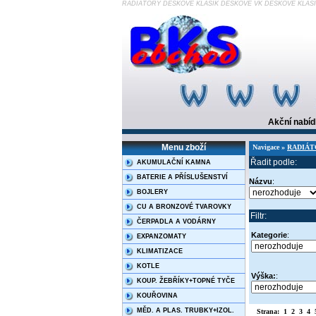
RADIÁTORY DESKOVÉ KLASIK DESKOVÉ VK DESKOVÉ KLASI
Akční nabí
Menu zboží
Navigace »
RADIÁT
Řadit podle:
AKUMULAČNÍ KAMNA
BATERIE A PŘÍSLUŠENSTVÍ
Názvu
:
BOJLERY
CU A BRONZOVÉ TVAROVKY
Filtr:
ČERPADLA A VODÁRNY
Kategorie
:
EXPANZOMATY
KLIMATIZACE
KOTLE
Výška:
:
KOUP. ŽEBŘÍKY+TOPNÉ TYČE
KOUŘOVINA
MĚD. A PLAS. TRUBKY+IZOL.
Strana:
1
2
3
4