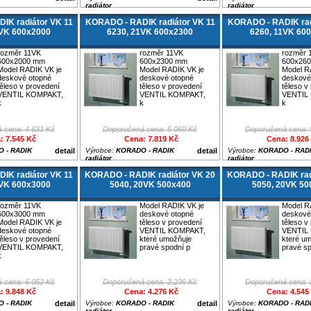
radiátor
radiátor
IK radiátor VK 11
KORADO - RADIK radiátor VK 11
KORADO - RADIK rad
1VK 600x2000
6230, 21VK 600x2300
6260, 11VK 60
rozměr 11VK
rozměr 11VK
rozměr 
600x2000 mm
600x2300 mm
600x26
Model RADIK VK je
Model RADIK VK je
Model R
deskové otopné
deskové otopné
deskové
těleso v provedení
těleso v provedení
těleso v
VENTIL KOMPAKT,
VENTIL KOMPAKT,
VENTIL
k
k
k
 cena: 4.631 Kč
Doporučená cena: 5.060 Kč
Doporučená cena: 
: 7.545 Kč
Cena: 7.819 Kč
Cena: 8.926
 - RADIK
detail
Výrobce:
KORADO - RADIK
detail
Výrobce:
KORADO - RAD
radiátor
radiátor
IK radiátor VK 11
KORADO - RADIK radiátor VK 20
KORADO - RADIK rad
1VK 600x3000
5040, 20VK 500x400
5050, 20VK 50
rozměr 11VK
Model RADIK VK je
Model R
600x3000 mm
deskové otopné
deskové
Model RADIK VK je
těleso v provedení
těleso v
deskové otopné
VENTIL KOMPAKT,
VENTIL
těleso v provedení
které umožňuje
které u
VENTIL KOMPAKT,
pravé spodní p
pravé sp
k
 cena: 6.052 Kč
Doporučená cena: 2.236 Kč
Doporučená cena: 
: 9.848 Kč
Cena: 4.276 Kč
Cena: 4.545
 - RADIK
detail
Výrobce:
KORADO - RADIK
detail
Výrobce:
KORADO - RAD
radiátor
radiátor