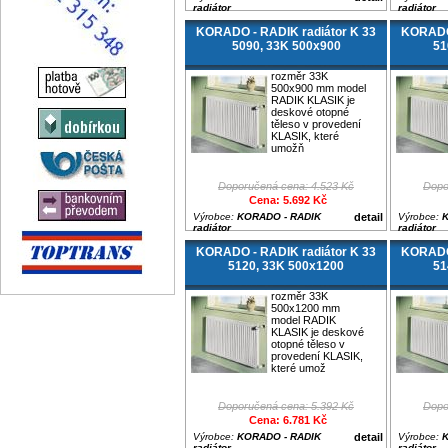
radiátor
radiátor
KORADO - RADIK radiátor K 33
KORADO 
5090, 33K 500x900
51
rozměr 33K
500x900 mm model
RADIK KLASIK je
deskové otopné
těleso v provedení
KLASIK, které
umožň
Doporučená cena: 4.523 Kč
Dopo
Cena: 5.692 Kč
Výrobce:
KORADO - RADIK
detail
Výrobce:
K
radiátor
radiátor
KORADO - RADIK radiátor K 33
KORADO 
5120, 33K 500x1200
51
rozměr 33K
500x1200 mm
model RADIK
KLASIK je deskové
otopné těleso v
provedení KLASIK,
které umož
Doporučená cena: 5.392 Kč
Dopo
Cena: 6.781 Kč
Výrobce:
KORADO - RADIK
detail
Výrobce:
K
radiátor
radiátor