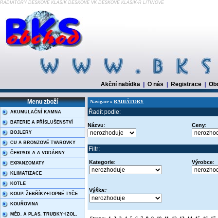
RADIÁTORY DESKOVÉ KLASIK DESKOVÉ VK DESKOVÉ KLASIK-R LITINOVÉ
Akční nabídka
|
O nás
|
Registrace
|
Ob
Menu zboží
Navigace »
RADIÁTORY
Řadit podle:
AKUMULAČNÍ KAMNA
BATERIE A PŘÍSLUŠENSTVÍ
Názvu
:
Ceny
:
BOJLERY
CU A BRONZOVÉ TVAROVKY
Filtr:
ČERPADLA A VODÁRNY
Kategorie
:
Výrobce
:
EXPANZOMATY
KLIMATIZACE
KOTLE
Výška:
:
KOUP. ŽEBŘÍKY+TOPNÉ TYČE
KOUŘOVINA
MĚD. A PLAS. TRUBKY+IZOL.