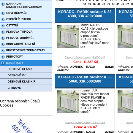
Strana:
1
2
3
4
5
6
7
8
9
10
11
12
13
14
15
16
17
NÁHRADNÍ
38
39
40
41
42
43
44
45
46
47
4
DÍLY/kotle,bojlery,sporáky/
KORADO - RADIK radiátor K 33
KORADO 
ODVLHČOVAČE
4300, 33K 400x3000
5
OSOUŠEČ RUKOU
Model RADIK
OSTATNÍ
KLASIK je deskové
PLYNOVÁ TOPIDLA
otopné těleso
v provedení
PLYNOVÉ OHŘÍVAČE
KLASIK, které
umožňuje levé nebo
PODLAHOVÉ TOPENÍ
pra
PROSTOROVÉ TERMOSTATY
PŘÍMOTOPY
Doporučená cena: 8.692 Kč
Dopo
Cena: 11.387 Kč
RADIÁTORY
Výrobce:
KORADO - RADIK
detail
Výrobce:
K
DESKOVÉ KLASIK
radiátor
radiátor
DESKOVÉ VK
KORADO - RADIK radiátor K 33
KORADO 
5060, 33K 500x600
5
DESKOVÉ KLASIK-R
LITINOVÉ
rozměr 33K
500x600 mm model
RADIK KLASIK je
Ochrana osobních údajů
deskové otopné
těleso v provedení
Cookies
KLASIK, které
umožň
Doporučená cena: 3.658 Kč
Dopo
Cena: 4.606 Kč
Výrobce:
KORADO - RADIK
detail
Výrobce:
K