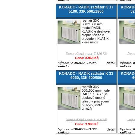
KORADO - RADIK radiátor K 33
KORADO 
5180, 33K 500x1800
52
rozměr 33K
500x1800 mm
model RADIK
KLASIK je deskové
otopné těleso v
provedení KLASIK,
které umož
Doporučená cena: 7.126 Kč
Dopo
Cena: 8.963 Kč
Výrobce:
KORADO - RADIK
detail
Výrobce:
K
radiátor
radiátor
KORADO - RADIK radiátor K 33
KORADO 
6050, 33K 600/500
6
rozměr 33K
600x500 mm model
RADIK KLASIK je
deskové otopné
těleso v provedení
KLASIK, které
umožň
Doporučená cena: 4.490 Kč
Dopo
Cena: 3.993 Kč
Výrobce:
KORADO - RADIK
detail
Výrobce:
K
radiátor
radiátor