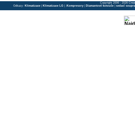
Copyright 2006 - 2026 Crea
Odkazy:
Klimatizace
|
Klimatizace LG
| ;
Kompresory
|
Diamantové kotouče
|
sedací soupr