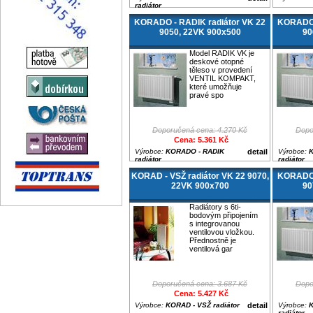
radiátor
KORADO - RADIK radiátor VK 22
KORADO 
9050, 22VK 900x500
90
Model RADIK VK je
deskové otopné
těleso v provedení
VENTIL KOMPAKT,
které umožňuje
pravé spo
Doporučená cena: 4.270 Kč
Dopo
Cena: 5.361 Kč
Výrobce:
KORADO - RADIK
detail
Výrobce:
K
radiátor
radiátor
KORAD - VSŽ radiátor VK 22 9070,
KORADO 
22VK 900x700
90
Radiátory s 6ti-
bodovým připojením
s integrovanou
ventilovou vložkou.
Přednostně je
ventilová gar
Doporučená cena: 3.687 Kč
Dopo
Cena: 5.427 Kč
Výrobce:
KORAD - VSŽ radiátor
detail
Výrobce:
K
radiátor