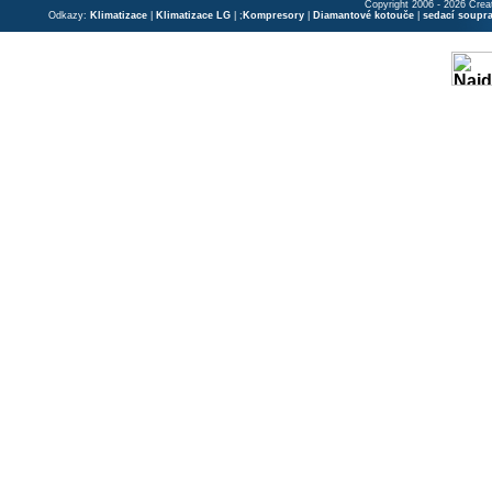
Copyright 2006 - 2026 Crea
Odkazy:
Klimatizace
|
Klimatizace LG
| ;
Kompresory
|
Diamantové kotouče
|
sedací soupr