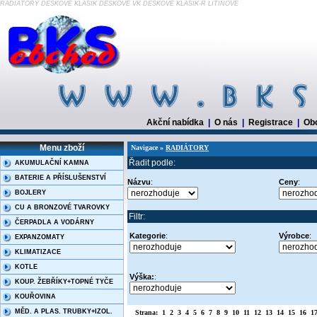
RADIÁTORY DESKOVÉ KLASIK DESKOVÉ VK DESKOVÉ KLASIK-R LITINOVÉ
Akční nabídka
|
O nás
|
Registrace
|
Ob
Menu zboží
Navigace »
RADIÁTORY
Řadit podle:
AKUMULAČNÍ KAMNA
BATERIE A PŘÍSLUŠENSTVÍ
Názvu
:
Ceny
:
BOJLERY
CU A BRONZOVÉ TVAROVKY
Filtr:
ČERPADLA A VODÁRNY
Kategorie
:
Výrobce
:
EXPANZOMATY
KLIMATIZACE
KOTLE
Výška:
:
KOUP. ŽEBŘÍKY+TOPNÉ TYČE
KOUŘOVINA
MĚD. A PLAS. TRUBKY+IZOL.
Strana:
1
2
3
4
5
6
7
8
9
10
11
12
13
14
15
16
1