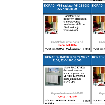
KORAD - VSŽ radiátor VK 22 9080,
KORAD - V
22VK 900x800
Radiátory s 6ti-
bodovým připojením
s integrovanou
ventilovou vložkou.
Přednostně je
ventilová gar
Doporučená cena: 4.001 Kč
Dopo
Cena: 5.858 Kč
Výrobce:
KORAD - VSŽ radiátor
detail
Výrobce:
K
KORADO - RADIK radiátor VK 22
KORAD - V
9100, 22VK 900x1000
Model RADIK VK je
deskové otopné
těleso v provedení
VENTIL KOMPAKT,
které umožňuje
pravé spo
Doporučená cena: 6.025 Kč
Dopo
Cena: 7.783 Kč
Výrobce:
KORADO - RADIK
detail
Výrobce:
K
radiátor