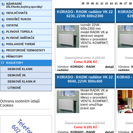
38
39
40
41
42
43
44
45
46
47
48
NÁHRADNÍ
DÍLY/kotle,bojlery,sporáky/
KORADO - RADIK radiátor VK 22
KORADO 
ODVLHČOVAČE
6230, 22VK 600x2300
62
OSOUŠEČ RUKOU
rozměr 22VK
OSTATNÍ
600x2300 mm
PLYNOVÁ TOPIDLA
model RADIK VK je
deskové otopné
PLYNOVÉ OHŘÍVAČE
těleso v provedení
VENTIL KOMPAKT,
PODLAHOVÉ TOPENÍ
které
PROSTOROVÉ TERMOSTATY
PŘÍMOTOPY
Doporučená cena: 9.166 Kč
Dopor
Cena: 9.206 Kč
RADIÁTORY
Výrobce:
KORADO - RADIK
detail
Výrobce:
K
DESKOVÉ KLASIK
radiátor
radiátor
DESKOVÉ VK
KORADO - RADIK radiátor VK 22
KORAD - V
9040, 22VK 900x400
DESKOVÉ KLASIK-R
LITINOVÉ
Model RADIK VK je
deskové otopné
těleso v provedení
Ochrana osobních údajů
VENTIL KOMPAKT,
které umožňuje
Cookies
pravé spo
Doporučená cena: 3.920 Kč
Dopo
Cena: 6.191 Kč
Výrobce:
KORADO - RADIK
detail
Výrobce:
K